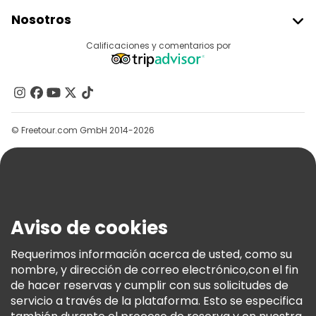
Unirse A Freetour
Nosotros
Acceder Como Proveedor
Destinos
Calificaciones y comentarios por
Programa De Afiliados
Acerca De Nosotros
Contacto
Grupos
© Freetour.com GmbH 2014-2026
Ayuda
Blog
Prensa
Seguridad Y Privacidad
Aviso de cookies
Términos E Información Legal
Política De Cookies
Requerimos información acerca de usted, como su
nombre, y dirección de correo electrónico,con el fin
Freetour Premios
de hacer reservas y cumplir con sus solicitudes de
Programa De Fidelidad
servicio a través de la plataforma. Esto se especifica