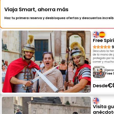
Viaja Smart, ahorra más
Haz tu primera reserva y desbloquea ofertas y descuentos increíb
Free Spiri
9
Descubra la her
de la mano de gu
protegido por l
comer y mucho
Opera
Free 
€
Desde
Visita gu
anécdota