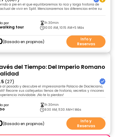
rrido a pie en el que equilibraremos la rica y larga historia de
 actual de vivir en Split. Mencionaremos las diferencias entre su
1h 30min
do por
 walking tour
10:00 AM, 10:15 AM
+5 Más
0
Info y
Basado en propinas
Reservas
Través del Tiempo: Del Imperio Romano
ualidad
.5
(27)
je al pasado y descubre el impresionante Palacio de Diocleciano,
lit! Recorre sus callejuelas llenas de historia, secretos y rincones
periencia inolvidable. ¡No te lo pierdas!
1h 30min
do por
bo
9:30 AM, 11:30 AM
+1 Más
0
Info y
Basado en propinas
Reservas