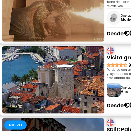
Trono de Hierro
televisivos.
Opera
Mark
€
Desde
Visita gr
9
Participa con u
y leyendas de m
esta ciudad de
Opera
Ana
€
Desde
NUEVO
Split: Pa