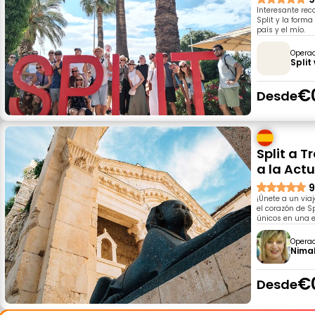
Interesante reco
Split y la forma
país y el mío.
Opera
Split
€
Desde
Split a 
a la Act
9
¡Únete a un via
el corazón de Sp
únicos en una ex
Opera
Nima
€
Desde