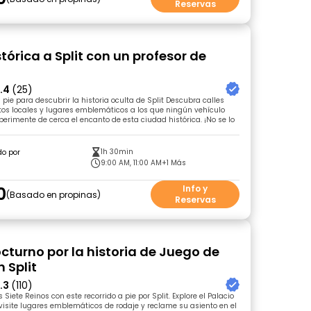
Reservas
stórica a Split con un profesor de
.4
(25)
e para descubrir la historia oculta de Split Descubra calles
tos locales y lugares emblemáticos a los que ningún vehículo
xperimente de cerca el encanto de esta ciudad histórica. ¡No se lo
1h 30min
do por
9:00 AM, 11:00 AM
+1 Más
0
Info y
Basado en propinas
Reservas
cturno por la historia de Juego de
 Split
.3
(110)
 Siete Reinos con este recorrido a pie por Split. Explore el Palacio
 visite lugares emblemáticos de rodaje y reclame su asiento en el