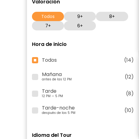
Valoración
Todos
9+
8+
7+
6+
Hora de inicio
Todos
(14)
Mañana
(12)
antes de las 12 PM
Tarde
(8)
12 PM — 5 PM
Tarde-noche
(10)
después de las 5 PM
Idioma del Tour