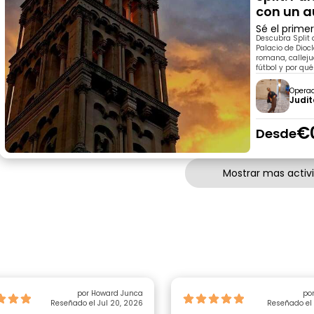
con un a
Sé el prime
Descubra Split a
Palacio de Diocl
romana, callejue
fútbol y por qu
Opera
Judi
€
Desde
Mostrar mas activ
por Howard Junca
por
Reseñado el Jul 20, 2026
Reseñado el 