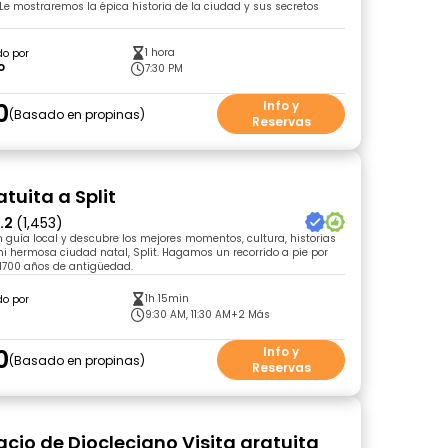
. Le mostraremos la épica historia de la ciudad y sus secretos
1 hora
do por
o
7:30 PM
0
Info y
Basado en propinas
Reservas
atuita a Split
.2
(1,453)
n guía local y descubre los mejores momentos, cultura, historias
i hermosa ciudad natal, Split. Hagamos un recorrido a pie por
 1700 años de antigüedad.
1h 15min
do por
9:30 AM, 11:30 AM
+2 Más
0
Info y
Basado en propinas
Reservas
lacio de Diocleciano Visita gratuita