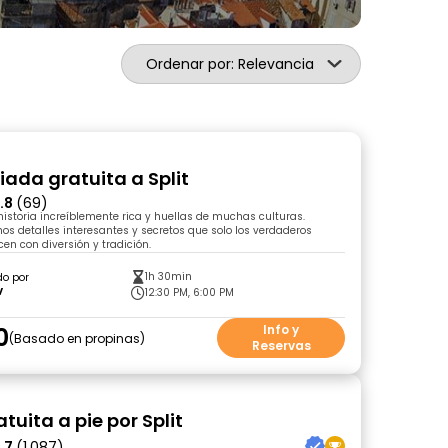
Ordenar por: Relevancia
iada gratuita a Split
.8
(69)
 historia increíblemente rica y huellas de muchas culturas.
s detalles interesantes y secretos que solo los verdaderos
en con diversión y tradición.
1h 30min
do por
v
12:30 PM, 6:00 PM
0
Info y
Basado en propinas
Reservas
atuita a pie por Split
.7
(1,087)