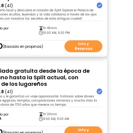
.8
(41)
to local y descubra el corazón de Split Explore el Palacio de
cones ocultos, leyendas y la vida cotidiana a través de los ojos
bra con nosotros los secretos de esta antigua ciudad!
1h 45min
do por
10:00 AM, 6:30 PM
0
Info y
Basado en propinas
Reservas
uiada gratuita desde la época de
no hasta la Split actual, con
 de los lugareños
.8
(41)
s y le garantizo un viaje apasionante: historias sobre dioses
ges egipcias, templos, conspiraciones romanas y mucho más Es
storia de 1700 años que merece su tiempo.
1h 30min
do por
A
9:00 AM, 11:00 AM
0
Info y
Basado en propinas