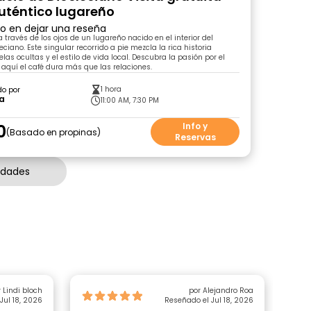
uténtico lugareño
ro en dejar una reseña
 través de los ojos de un lugareño nacido en el interior del
eciano. Este singular recorrido a pie mezcla la rica historia
las ocultas y el estilo de vida local. Descubra la pasión por el
é aquí el café dura más que las relaciones.
1 hora
do por
ta
11:00 AM, 7:30 PM
0
Info y
Basado en propinas
Reservas
idades
 Lindi bloch
por Alejandro Roa
Jul 18, 2026
Reseñado el Jul 18, 2026