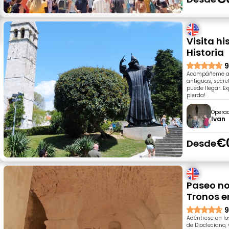
Visita hi
Historia
9
Acompáñeme a pi
antiguas, secre
puede llegar. E
pierda!
Opera
Ivan
€
Desde
Paseo no
Tronos en
9
Adéntrese en los
de Diocleciano,