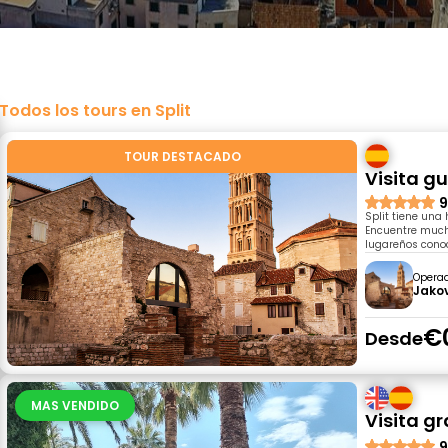
Todos los tours en Split
TOUR DESTACADO
Visita gu
9
Split tiene una
Encuentre mucho
lugareños conoc
Opera
Jako
€
Desde
MAS VENDIDO
Visita gr
9