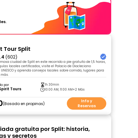
les.
t Tour Split
.4
(602)
mosa ciudad de Split en este recorrido a pie gratuito de 1,5 horas,
ías locales certificados, visite el Palacio de Diocleciano
a UNESCO y aprenda consejos locales sobre comida, lugares para
 más.
1h 30min
do por
Spirit Tours
10:00 AM, 11:00 AM
+2 Más
0
Info y
Basado en propinas
Reservas
iada gratuita por Split: historia,
s y secretos