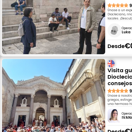
9
Únase a un exper
Diocleciano, rin
locales. ¡Descu
Opera
Luka
€
Desde
Visita g
Dioclecia
consejos
9
Únase a nosotro
griegos, esfin
una hermosa hi
Opera
IVAN
€
Desde