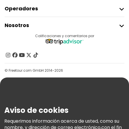
Operadores
Unirse A Freetour
Nosotros
Acceder Como Proveedor
Destinos
Calificaciones y comentarios por
Programa De Afiliados
Acerca De Nosotros
Contacto
Grupos
© Freetour.com GmbH 2014-2026
Ayuda
Blog
Prensa
Seguridad Y Privacidad
Aviso de cookies
Términos E Información Legal
Política De Cookies
Requerimos información acerca de usted, como su
nombre, y dirección de correo electrónico,con el fin
Freetour Premios