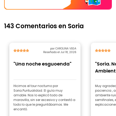
143 Comentarios en Soria
por CAROLINA VEGA
Reseñado el Jul 18, 2026
"Una noche esguoenda"
"Soria. 
Ambient
Hicimos el tour nocturno por
Muy agradeci
Soria.Puntualidad. El guía muy
paciencia , a pesar del minigrupo
amable. Nos lo explicó todo de
ambiente rui
maravilla, sin ser excesivo y contestó a
semifinales,
todo lo que le preguntábamos. Me
explicaciones
encantó.