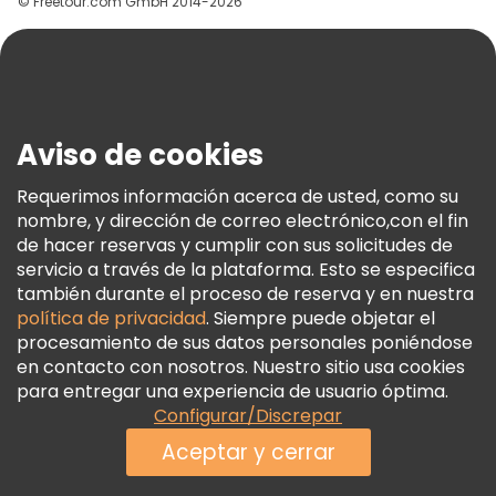
© Freetour.com GmbH 2014-2026
Ayuda
Blog
Prensa
Seguridad Y Privacidad
Aviso de cookies
Términos E Información Legal
Política De Cookies
Requerimos información acerca de usted, como su
nombre, y dirección de correo electrónico,con el fin
Freetour Premios
de hacer reservas y cumplir con sus solicitudes de
Programa De Fidelidad
servicio a través de la plataforma. Esto se especifica
también durante el proceso de reserva y en nuestra
política de privacidad
. Siempre puede objetar el
procesamiento de sus datos personales poniéndose
en contacto con nosotros. Nuestro sitio usa cookies
para entregar una experiencia de usuario óptima.
Configurar/Discrepar
Aceptar y cerrar