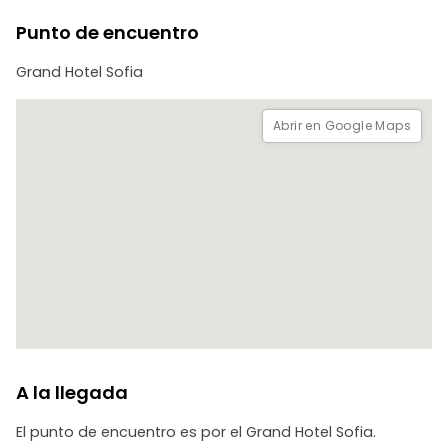
locales. Justo antes del final del recorrido se verá el nuevo
Punto de encuentro
metro de Europa, Puente de los Leones. El recorrido
termina en un restaurante típico búlgaro llamado 4 casas,
Grand Hotel Sofia
donde podrá disfrutar de fantásticos vinos búlgaros y
carnes.
Abrir en Google Maps
A la llegada
El punto de encuentro es por el Grand Hotel Sofia.