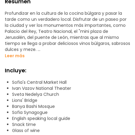
Resumen
Profundizar en la cultura de la cocina búlgara y pasar la
tarde como un verdadero local. Disfrutar de un paseo por
la ciudad y ver los monumentos más importantes, como
Palacio del Rey, Teatro Nacional, el "mini plaza de
Jerusalén, del puente de León, mientras que al mismo
tiempo se llega a probar deliciosos vinos búlgaros, sabrosos
dulces y meze.
Leer más
Su viaje comienza con su guía que le conduce hacia el
hermoso edificio del Teatro Nacional, el palacio del rey, y la
Incluye:
Presidencia. A partir de ahí tendrá que pagar una visita a
uno de los favoritos entre los locales, el Club de Arte,
Sofia's Central Market Hall
donde podrá disfrutar de aperitivos, la ensalada de
Ivan Vazov National Theater
Shopska fama mundial, y un vaso de una bebida muy
Sveta Nedelya Church
tradicional búlgara llamada ayryan.
Lions' Bridge
Banya Bashi Mosque
La gira continuará entonces y la cabeza hacia la iglesia de
Sofia Synagogue
San Nedelya, Mezquita Banya Bashi, y la Sinagoga, en una
English speaking local guide
plaza llamada "mini Jerusalén '. Después de que su guía le
Snack time
lleva a visitar la antigua Hali mercado central, donde
Glass of wine
tendrá la oportunidad de comprar todo tipo de delicias