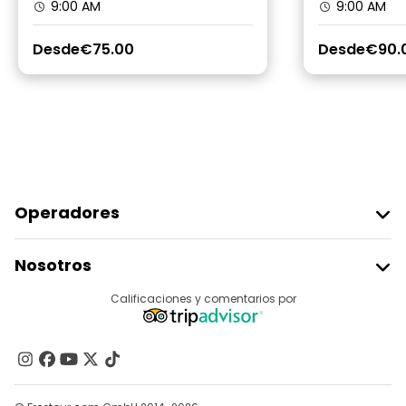
9:00 AM
9:00 AM
Desde
€75.00
Desde
€90.
Operadores
Unirse A Freetour
Nosotros
Acceder Como Proveedor
Destinos
Calificaciones y comentarios por
Programa De Afiliados
Acerca De Nosotros
Contacto
Grupos