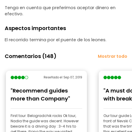
Tenga en cuenta que preferimos aceptar dinero en
efectivo.
Aspectos importantes
El recorrido termina por el puente de los leones.
Comentarios (148)
Mostrar todo
Reseñado el Sep 07, 2019
"Recommend guides
"A must do
more than Company"
with break
First tour: Belogradchik rocks Ok tour,
Our tour guide 
Nadia the guide was decent. However
front of Nevski Cathedral at 9 am and
beware it is a driving day : 3-4 hrs to
that was the ti
get there. Along the way we visited
this excellent,we