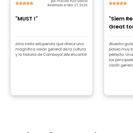
por Priscilla Putz Garcia
Reseñado el Mar 27, 2026
"MUST !"
"Siem Re
Great tou
¡Una visita estupenda que ofrece una
¡Nuestro guía
magnífica visión general de la cultura
paseo muy bi
y la historia de Camboya! ¡Me encantó!
perfecto. Una
los principal
visión genera