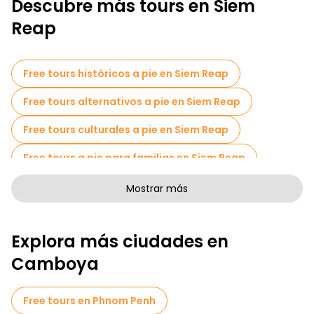
Descubre más tours en Siem
Reap
Free tours históricos a pie en Siem Reap
Free tours alternativos a pie en Siem Reap
Free tours culturales a pie en Siem Reap
Free tours a pie para familias en Siem Reap
Actividades deportivas en Siem Reap
Mostrar más
Cruceros en Siem Reap
Museos en Siem Reap
Explora más ciudades en
Tours mercados en Siem Reap
Camboya
Tours de degustación locales en Siem Reap
Free tours de un día en Siem Reap
Free tours en Phnom Penh