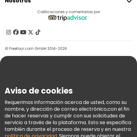
Nosotros
Acceder Como Proveedor
Destinos
Calificaciones y comentarios por
Programa De Afiliados
Acerca De Nosotros
Contacto
Grupos
© Freetour.com GmbH 2014-2026
Ayuda
Blog
Prensa
Seguridad Y Privacidad
Aviso de cookies
Términos E Información Legal
Política De Cookies
Requerimos información acerca de usted, como su
nombre, y dirección de correo electrónico,con el fin
Freetour Premios
de hacer reservas y cumplir con sus solicitudes de
Programa De Fidelidad
servicio a través de la plataforma. Esto se especifica
también durante el proceso de reserva y en nuestra
política de privacidad
. Siempre puede objetar el