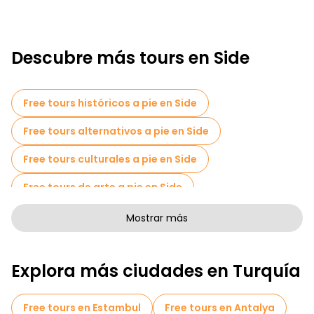
Descubre más tours en Side
Free tours históricos a pie en Side
Free tours alternativos a pie en Side
Free tours culturales a pie en Side
Free tours de arte a pie en Side
Free tours a pie para familias en Side
Mostrar más
Actividades deportivas en Side
Explora más ciudades en Turquía
Tours fotográficos en Side
Tickets de entrada en Side
Cruceros en Side
Free tours en Estambul
Free tours en Antalya