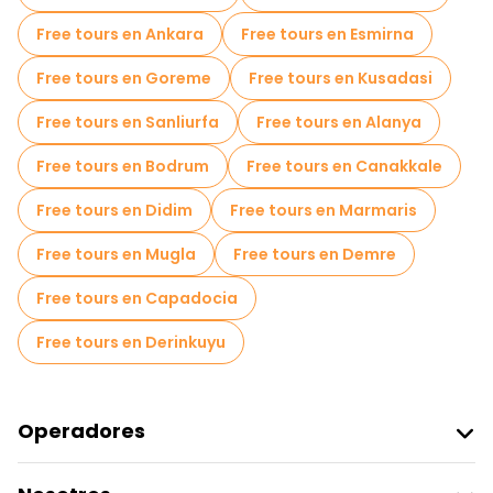
Museos en Side
Tours mercados en Side
Free tours en Ankara
Free tours en Esmirna
Tours de degustación locales en Side
Free tours en Goreme
Free tours en Kusadasi
Free tours de un día en Side
Free tours en Sanliurfa
Free tours en Alanya
Free tours nocturnos a pie en Side
Free tours en Bodrum
Free tours en Canakkale
Tours en bicicleta en Side
Free tours cerca Side
Free tours en Didim
Free tours en Marmaris
Free tours cerca Manavgat Waterfall
Free tours en Mugla
Free tours en Demre
Free tours en Capadocia
Free tours en Derinkuyu
Operadores
Unirse A Freetour