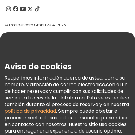
Contacto
Grupos
© Freetour.com GmbH 2014-2026
Ayuda
Blog
Prensa
Seguridad Y Privacidad
Aviso de cookies
Términos E Información Legal
Política De Cookies
Requerimos información acerca de usted, como su
nombre, y dirección de correo electrónico,con el fin
Freetour Premios
de hacer reservas y cumplir con sus solicitudes de
Programa De Fidelidad
servicio a través de la plataforma. Esto se especifica
también durante el proceso de reserva y en nuestra
política de privacidad
. Siempre puede objetar el
procesamiento de sus datos personales poniéndose
en contacto con nosotros. Nuestro sitio usa cookies
para entregar una experiencia de usuario óptima.