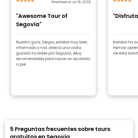
Reseñado el Jul 18, 2026
"Awesome Tour of
"Disfrut
Segovia"
Nuestro guía, Sergio, estaba muy bien
Natalia ha s
informado y nos ofreció una visita
Hemos aprend
guiada increíble por Segovia. ¡Muy
de esta boni
recomendable para hacer un recorrido
a pie!
5 Preguntas frecuentes sobre tours
gratuitos en Segovia