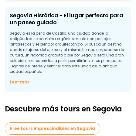
Segovia Histórica - El lugar perfecto para
un paseo guiado
Segovia es la perla de Castilla, una ciudad donde la
antigüedad se combina orgánicamente con paisajes
pintorescos y esplendor arquitectónico. Si busca un destino
donde relajarse del ajetreo y al mismo tiempo empaparse de
cultura, un recorrido gratuito a pie por Segovia será una gran
solución. Los recorridos a pie le permitirán ver los principales
lugares de interés y sentir el ambiente único de la antigua
ciudad española.
Tesoros arquitectónicos y culturales de Segovia que
Leer mas
merece la pena ver
Segovia ofrece a los viajeros toda una paleta de
monumentos culturales, desde estructuras romanas hasta
palacios medievales. Durante el paseo, recorrerá calles
Descubre más tours en Segovia
empedradas, se asomará a antiguos templos y descubrirá
rincones poco conocidos de la ciudad. Averigüemos qué
lugares de la ciudad debe visitar primero.
Free tours imprescindibles en Segovia
Acueducto de Segovia