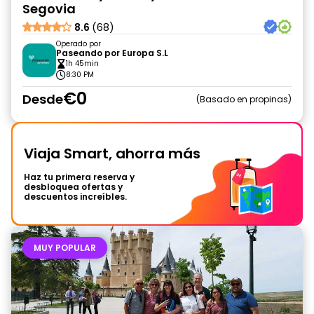
Segovia
8.6
(68)
Operado por
Paseando por Europa S.L
1h 45min
8:30 PM
€0
Desde
Basado en propinas
Viaja Smart, ahorra más
Haz tu primera reserva y
desbloquea ofertas y
descuentos increíbles.
MUY POPULAR