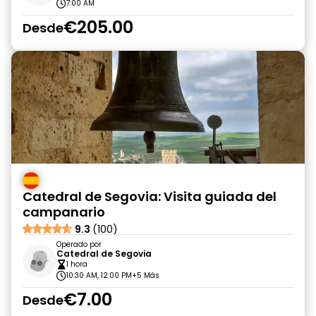
7:00 AM
€205.00
Desde
Catedral de Segovia: Visita guiada del
campanario
9.3
(100)
Operado por
Catedral de Segovia
1 hora
10:30 AM, 12:00 PM
+5 Más
€7.00
Desde