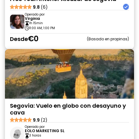
9.8
(6)
Operado por
Virginia
1h 15min
11:00 AM, 1:00 PM
€0
Desde
Basado en propinas
Segovia: Vuelo en globo con desayuno y
cava
9.9
(2)
Operado por
EOLO MARKETING SL
3 horas