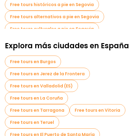
El acueducto romano es uno de los principales símbolos de la
Free tours históricos a pie en Segovia
ciudad, que se construyó sin utilizar cemento. Cuarenta
metros de altura, casi 170 arcos y una mampostería
Free tours alternativos a pie en Segovia
impecable lo convierten en un auténtico milagro de la
ingeniería antigua. Este monumento está incluido en la lista
Free tours culturales a pie en Segovia
del Patrimonio Mundial de la UNESCO. El paseo por el
acueducto es gratuito y está disponible las 24 horas del día.
Free tours de arte a pie en Segovia
Explora más ciudades en España
Alcázar de Segovia
Free tours a pie para familias en Segovia
Free tours en Burgos
Free Tour Leyendas y Misterios de Segovia
Free tours en Jerez de la Frontera
Free tour por el casco antiguo en Segovia
Free tours en Valladolid (ES)
Free tours de un día en Segovia
Free tours en La Coruña
Free tours cerca Catedral de Segovia
Free tours en Tarragona
Free tours en Vitoria
Free tours cerca Aqueduct of Segovia
Free tours en Teruel
Free tours cerca Mirador de la Canaleja
Free tours en El Puerto de Santa María