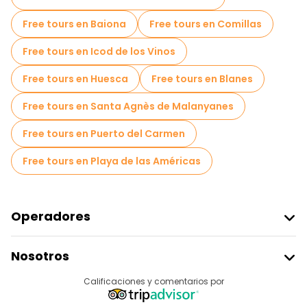
Free tours en Baiona
Free tours en Comillas
Free tours en Icod de los Vinos
Free tours en Huesca
Free tours en Blanes
Free tours en Santa Agnès de Malanyanes
Free tours en Puerto del Carmen
Free tours en Playa de las Américas
Operadores
Unirse A Freetour
Nosotros
Acceder Como Proveedor
Destinos
Calificaciones y comentarios por
Programa De Afiliados
Acerca De Nosotros