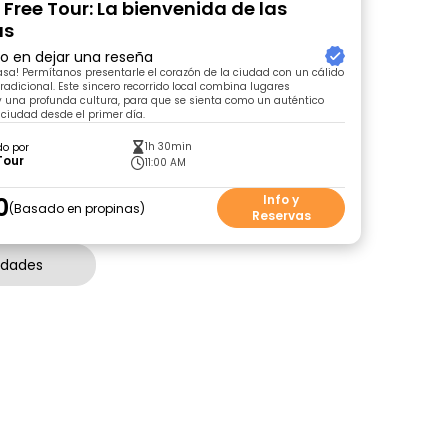
 Free Tour: La bienvenida de las
as
ro en dejar una reseña
asa! Permítanos presentarle el corazón de la ciudad con un cálido
tradicional. Este sincero recorrido local combina lugares
 una profunda cultura, para que se sienta como un auténtico
 ciudad desde el primer día.
1h 30min
do por
Tour
11:00 AM
0
Info y
Basado en propinas
Reservas
idades