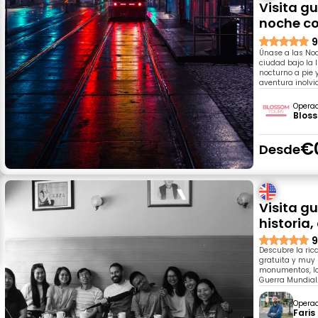
Visita g
noche co
9
Únase a las Noc
ciudad bajo la 
nocturno a pie y
aventura inolvi
Opera
Blos
€
Desde
Visita gu
historia,
9
Descubre la ric
gratuita y muy 
monumentos, las
Guerra Mundial.
Opera
Faris