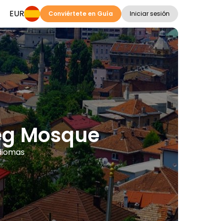
EUR
Conviértete en Guía
Iniciar sesión
beg Mosque
idiomas