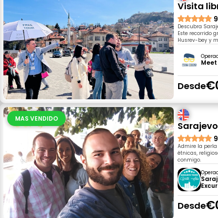
Visita li
9
Descubra Saraje
Este recorrido g
Husrev-bey y 
Opera
Meet 
€
Desde
MAS VENDIDO
Sarajevo
9
Admire la perla
étnicas, religi
conmigo.
Opera
Saraj
Excur
€
Desde