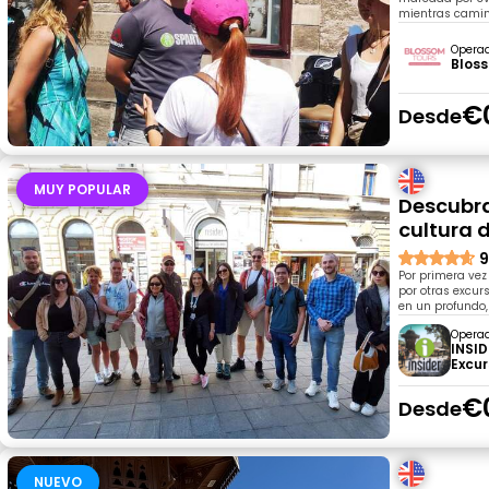
mientras camina
Opera
Blos
€
Desde
MUY POPULAR
Descubra
cultura 
9
Por primera vez
por otras excur
en un profundo, 
Opera
INSID
Excur
€
Desde
NUEVO