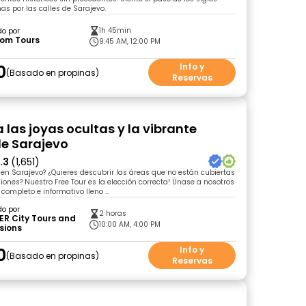
s por las calles de Sarajevo.
1h 45min
do por
som Tours
9:45 AM, 12:00 PM
0
Info y
Basado en propinas
Reservas
 las joyas ocultas y la vibrante
de Sarajevo
.3
(1,651)
 en Sarajevo? ¿Quieres descubrir las áreas que no están cubiertas
siones? Nuestro Free Tour es la elección correcta! Únase a nosotros
completo e informativo lleno ...
do por
2 horas
ER City Tours and
10:00 AM, 4:00 PM
sions
0
Info y
Basado en propinas
Reservas