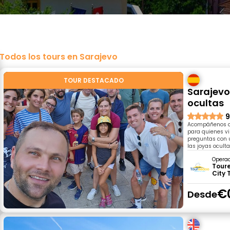
Todos los tours en Sarajevo
TOUR DESTACADO
Sarajevo 
ocultas
9
Acompáñenos a d
para quienes vi
preguntas con u
las joyas ocult
Opera
Tour
City 
€
Desde