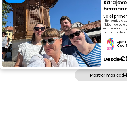
Sarajevo
herman
Sé el prime
¡Bienvenido a c
fildžan de café 
emblemáticos y
habitante de la
Opera
Cool
€
Desde
Mostrar mas activ