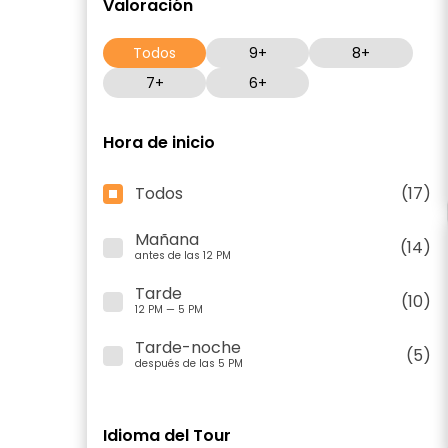
Valoración
Todos
9+
8+
7+
6+
Hora de inicio
Todos
(17)
Mañana
(14)
antes de las 12 PM
Tarde
(10)
12 PM — 5 PM
Tarde-noche
(5)
después de las 5 PM
Idioma del Tour