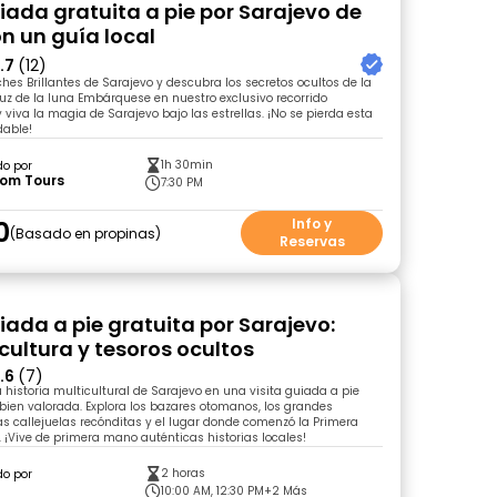
uiada gratuita a pie por Sarajevo de
n un guía local
.7
(12)
hes Brillantes de Sarajevo y descubra los secretos ocultos de la
luz de la luna Embárquese en nuestro exclusivo recorrido
 viva la magia de Sarajevo bajo las estrellas. ¡No se pierda esta
dable!
1h 30min
do por
som Tours
7:30 PM
0
Info y
Basado en propinas
Reservas
iada a pie gratuita por Sarajevo:
 cultura y tesoros ocultos
.6
(7)
a historia multicultural de Sarajevo en una visita guiada a pie
bien valorada. Explora los bazares otomanos, los grandes
 callejuelas recónditas y el lugar donde comenzó la Primera
 ¡Vive de primera mano auténticas historias locales!
2 horas
do por
10:00 AM, 12:30 PM
+2 Más