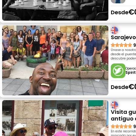
€
Desde
Sarajevo
9
Únase a nosotro
desde el puente
descubre poderos
Opera
Spiri
€
Desde
Visita gu
antiguo 
9
En este recorri
marcada por eve