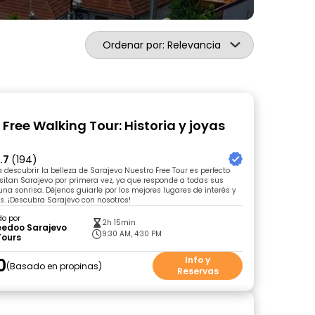
Ordenar por: Relevancia
Free Walking Tour: Historia y joyas
.7
(194)
escubrir la belleza de Sarajevo Nuestro Free Tour es perfecto
sitan Sarajevo por primera vez, ya que responde a todas sus
na sonrisa. Déjenos guiarle por los mejores lugares de interés y
as. ¡Descubra Sarajevo con nosotros!
do por
2h 15min
eedoo Sarajevo
9:30 AM, 4:30 PM
Tours
0
Info y
Basado en propinas
Reservas