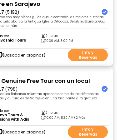
bre en Sarajevo
.7
(5,192)
vo con magníficos guías que le contarán las mejores historias.
ratuito abarca la Antigua Iglesia Ortodoxa, Sebilj, Baščaršija, Gazi
mucho más.
2 horas
do por
Bosnia Tours
10:30 AM, 3:00 PM
0
Info y
Basado en propinas
Reservas
 Genuine Free Tour con un local
.7
(798)
 de los Balcanes mientras aprende acerca de las diferencias
osas y culturales de Sarajevo en una fascinante gira gratuita
do por
2 horas
evo Tours &
10:00 AM, 11:30 AM
+2 Más
sions with Adis
0
Info y
Basado en propinas
Reservas