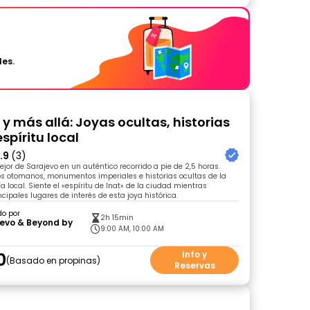
les.
 y más allá: Joyas ocultas, historias
espíritu local
.9
(3)
ejor de Sarajevo en un auténtico recorrido a pie de 2,5 horas.
os otomanos, monumentos imperiales e historias ocultas de la
 local. Siente el «espíritu de Inat» de la ciudad mientras
ncipales lugares de interés de esta joya histórica.
do por
2h 15min
jevo & Beyond by
9:00 AM, 10:00 AM
0
Info y
Basado en propinas
Reservas