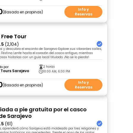
0
Info y
Basado en propinas
Reservas
 Free Tour
.5
(2,104)
s y descubra el encanto de Sarajevo Explore sus vibrantes calles,
 Festina Lente hasta el corazón del casco antiguo, mientras
as historias con un guía local titulado. ¡No se lo pierda!
2 horas
do por
t Tours Sarajevo
10:00 AM, 6:00 PM
0
Info y
Basado en propinas
Reservas
iada a pie gratuita por el casco
de Sarajevo
.5
(61)
do, aprenderá cómo Sarajevo está moldeada por tres religiones y
ntos históricos sin precedentes. Siente el paso de los siglos