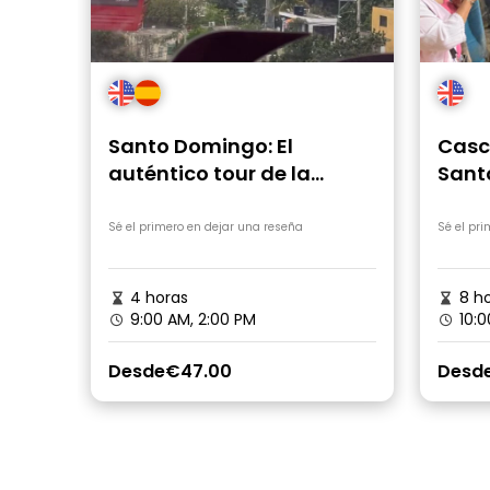
Santo Domingo: El
Casc
auténtico tour de la
Sant
capucha dominicana
Almu
Sé el primero en dejar una reseña
Sé el pr
4 horas
8 ho
9:00 AM, 2:00 PM
10:0
Desde
€47.00
Desd