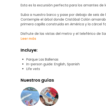
Esta es la excursión perfecta para los amantes de l
Suba a nuestro barco y pase por debajo de seis d
Contemple el árbol donde Cristóbal Colón amarraba su
primera capilla construida en América y la cárcel 
Disfrute de las vistas del metro y el teleférico de 
lo alto de las colinas junto al río. Esta experiencia
Leer más
Domingo como un auténtico lugareño.
Incluye:
Parque Las Ballenas
In-person guide: English, Spanish
Life vets
Nuestros guías