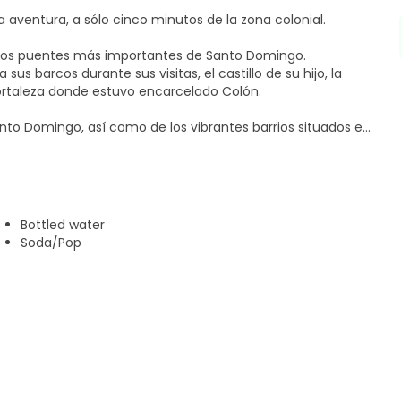
a aventura, a sólo cinco minutos de la zona colonial.
e los puentes más importantes de Santo Domingo.
s barcos durante sus visitas, el castillo de su hijo, la
fortaleza donde estuvo encarcelado Colón.
Santo Domingo, así como de los vibrantes barrios situados en
 cultural de inmersión le ofrece la oportunidad de ver Santo
Bottled water
Soda/Pop