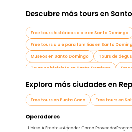
Descubre más tours en Sant
Free tours históricos a pie en Santo Domingo
Free tours a pie para familias en Santo Domin
Museos en Santo Domingo
Tours de degus
Tours en bicicleta en Santo Domingo
Free
Explora más ciudades en Re
Free tours en Punta Cana
Free tours en Sa
Operadores
Unirse A Freetour
Acceder Como Proveedor
Program