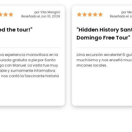
por Vita Mangini
por Me
Reseñado el Jun 10, 2026
Reseñado el J
ed the tour!"
"Hidden History San
Domingo Free Tour"
a experiencia maravillosa en la
¡Una excursión excelente! El g
guiada gratuita a pie por Santo
muchísimo y nos enseñó mu
o con Manuel. La visita fue muy
rincones locales.
ble y sumamente informativa.
nos contó la fascinante historia