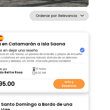
Ordenar por: Relevancia
 en Catamarán a Isla Saona
ro en dejar una reseña
tura en Isla Saona, un paraíso de arrecifes y playas de ensueño.
cristalinas en una piscina natural, disfruta de un delicioso
cano y bebidas sin límite. ¡Vive este paraíso caribeño!
10 horas
do por
do Beltre Rosa
6:00 AM
95.00
Info y
Reservas
 Santo Domingo a Bordo de una
 Van