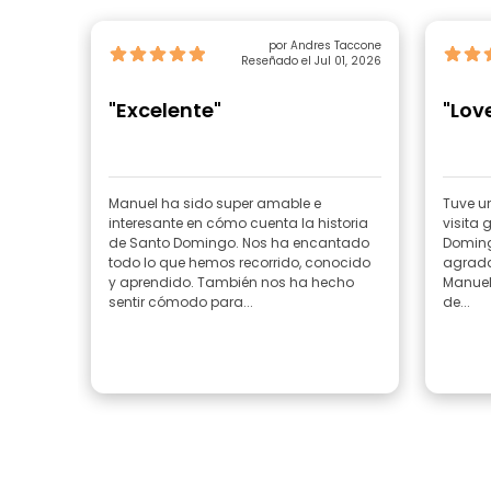
por Andres Taccone
Reseñado el Jul 01, 2026
"Excelente"
"Lov
Manuel ha sido super amable e
Tuve un
interesante en cómo cuenta la historia
visita 
de Santo Domingo. Nos ha encantado
Doming
todo lo que hemos recorrido, conocido
agrada
y aprendido. También nos ha hecho
Manuel 
sentir cómodo para...
de...