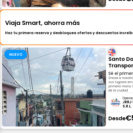
Viaja Smart, ahorra más
Haz tu primera reserva y desbloquea ofertas y descuentos increíb
NUEVO
Santo Do
Transpor
Sé el prime
Únase a nosotr
sus lugares emb
primera mano. L
de la ciudad
Opera
JRRJ
S.R.L.
€
Desde