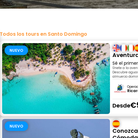
Todos los tours en Santo Domingo
NUEVO
Aventura
Sé el prime
Únete a la aven
Descubre aguas 
almuerzo domini
Opera
Ricar
€
Desde
NUEVO
Conozca
Cómoda