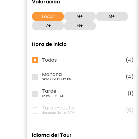
Valoración
Todos
9+
8+
7+
6+
Hora de inicio
Todos
(4)
Mañana
(4)
antes de las 12 PM
Tarde
(1)
12 PM — 5 PM
Tarde-noche
(0)
después de las 5 PM
Idioma del Tour