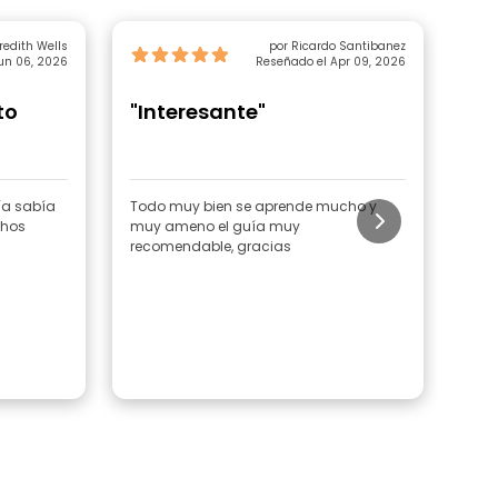
redith Wells
por Ricardo Santibanez
un 06, 2026
Reseñado el Apr 09, 2026
to
"Interesante"
"E
co
su 
uía sabía
Todo muy bien se aprende mucho y
Manu
chos
muy ameno el guía muy
for
recomendable, gracias
nos 
Domingo. Nos ll
dulces tí
disf