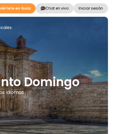
iértete en Guía
Chat en vivo
Iniciar sesión
ocales
Santo Domingo
os idiomas