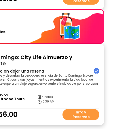
Reservas
les.
mingo: City Life Almuerzo y
te
ro en dejar una reseña
os y descubra la verdadera esencia de Santo Domingo Explore
lemáticos y sus joyas mientras experimenta la vida local de
e espera un viaje seguro, envolvente e inolvidable por el corazón
do por
4 horas
 Urbano Tours
10:30 AM
56.00
Info y
Reservas