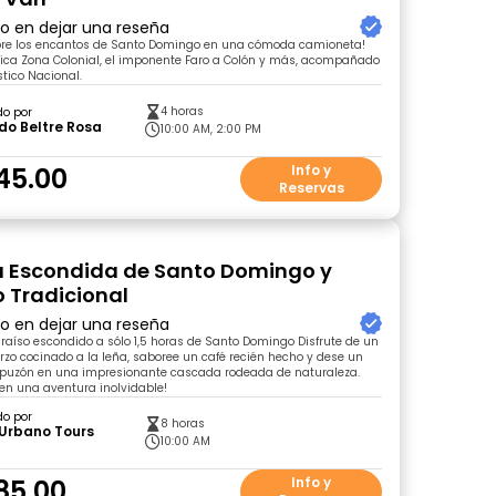
ro en dejar una reseña
bre los encantos de Santo Domingo en una cómoda camioneta!
órica Zona Colonial, el imponente Faro a Colón y más, acompañado
stico Nacional.
4 horas
do por
do Beltre Rosa
10:00 AM, 2:00 PM
45.00
Info y
Reservas
 Escondida de Santo Domingo y
 Tradicional
ro en dejar una reseña
aíso escondido a sólo 1,5 horas de Santo Domingo Disfrute de un
rzo cocinado a la leña, saboree un café recién hecho y dese un
apuzón en una impresionante cascada rodeada de naturaleza.
n una aventura inolvidable!
do por
8 horas
 Urbano Tours
10:00 AM
85.00
Info y