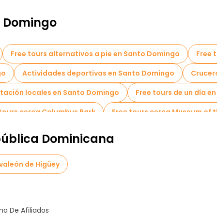
o Domingo
Free tours alternativos a pie en Santo Domingo
Free 
go
Actividades deportivas en Santo Domingo
Crucer
tación locales en Santo Domingo
Free tours de un día 
 tours cerca Columbus Park
Free tours cerca Museum of 
pública Dominicana
lvaleón de Higüey
a De Afiliados