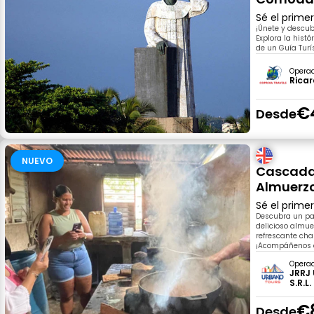
Sé el prime
¡Únete y descu
Explora la hist
de un Guía Turí
Opera
Ricar
€
Desde
NUEVO
Cascada
Almuerzo
Sé el prime
Descubra un par
delicioso almue
refrescante ch
¡Acompáñenos e
Opera
JRRJ
S.R.L.
€
Desde