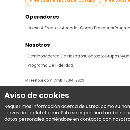
Free tours en Roca del Castillo
Free tours 
Operadores
Unirse A Freetour
Acceder Como Proveedor
Program
Nosotros
Destinos
Acerca De Nosotros
Contacto
Grupos
Ayud
Programa De Fidelidad
© Freetour.com GmbH 2014-2026
Aviso de cookies
Requerimos información acerca de usted, como su nombre
través de la plataforma. Esto se especifica también d
datos personales poniéndose en contacto con nosotros.