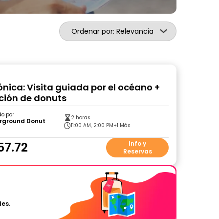
Ordenar por: Relevancia
nica: Visita guiada por el océano +
ción de donuts
do por
2 horas
rground Donut
11:00 AM, 2:00 PM
+1 Más
57.72
Info y
Reservas
les.