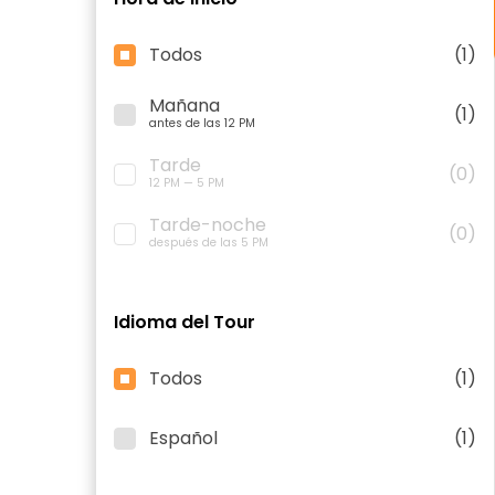
Todos
(1)
Mañana
(1)
antes de las 12 PM
Tarde
(0)
12 PM — 5 PM
Tarde-noche
(0)
después de las 5 PM
Idioma del Tour
Todos
(1)
Español
(1)