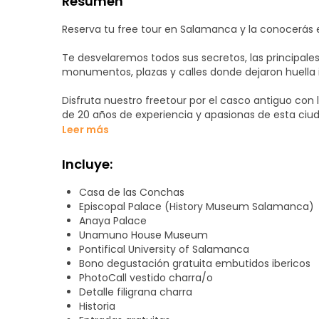
Resumen
Reserva tu free tour en Salamanca y la conocerás 
Te desvelaremos todos sus secretos, las principale
monumentos, plazas y calles donde dejaron huella 
Disfruta nuestro freetour por el casco antiguo con
de 20 años de experiencia y apasionas de esta ciuda
Leer más
El freetour de Salamanca comienza diario en el arc
– Plaza Mayor
Incluye:
– Plaza de San Martín
– Clerecía y Universidad Pontificia
Casa de las Conchas
– Calle Compañía
Episcopal Palace (History Museum Salamanca)
– Casa de las Conchas
Anaya Palace
– Calle de la Rúa
Unamuno House Museum
– Estatua de Francisco Salinas
Pontifical University of Salamanca
– Vítores universitarios
Bono degustación gratuita embutidos ibericos
– Universidad de Salamanca con sus patios
PhotoCall vestido charra/o
– El significado de la rana y los vicios estudiantiles
Detalle filigrana charra
– Rectorado
Historia
– Estatua Fray Luis de León