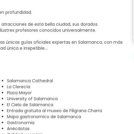
en profundidad.
s atracciones de esta bella ciudad, sus dorados
ilustres profesores conocidos universalmente.
 las únicas guías oficiales expertas en Salamanca, con más
d única e irrepetible.
o de San Fernando de la Plaza Mayor y descubrirás:
Salamanca Cathedral
La Clerecía
Plaza Mayor
University of Salamanca
El Cielo de Salamanca
Entrada gratuita al museo de Filigrana Charra
Mapa gastronomico de Salamanca
Gastronomia
Anécdotas