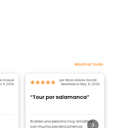
Mostrar todo
io Araque
por María dolores González
n 11, 2026
Reseñado el May 21, 2026
lasa
“Tour por salamanca”
“Raf
Andrea una persona muy amable y
¡Fantás
con mucha paciencia,hemos