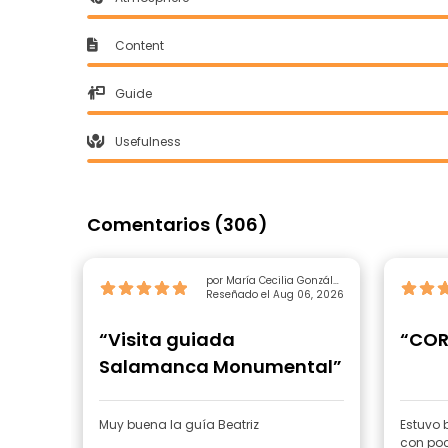
Content
Guide
Usefulness
Comentarios (306)
por María Cecilia González
Reseñado el Aug 06, 2026
Perdomo
“Visita guiada
“COR
Salamanca Monumental”
Muy buena la guía Beatriz
Estuvo b
con poc