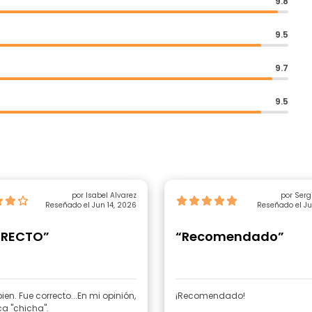
9.8
9.5
9.7
9.5
por Isabel Alvarez
por Serg
Reseñado el Jun 14, 2026
Reseñado el Ju
RECTO”
“Recomendado”
ien. Fue correcto...En mi opinión,
¡Recomendado!
a "chicha".