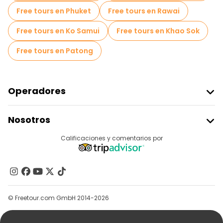
Free tours en Phuket
Free tours en Rawai
Free tours en Ko Samui
Free tours en Khao Sok
Free tours en Patong
Operadores
Unirse A Freetour
Nosotros
Acceder Como Proveedor
Destinos
Calificaciones y comentarios por
Programa De Afiliados
Acerca De Nosotros
Contacto
Grupos
© Freetour.com GmbH 2014-2026
Ayuda
Blog