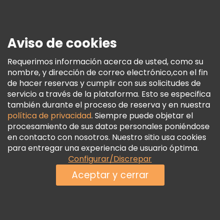
Prensa
Seguridad Y Privacidad
Aviso de cookies
Términos E Información Legal
Política De Cookies
Requerimos información acerca de usted, como su
nombre, y dirección de correo electrónico,con el fin
Freetour Premios
de hacer reservas y cumplir con sus solicitudes de
Programa De Fidelidad
servicio a través de la plataforma. Esto se especifica
también durante el proceso de reserva y en nuestra
política de privacidad
. Siempre puede objetar el
procesamiento de sus datos personales poniéndose
en contacto con nosotros. Nuestro sitio usa cookies
para entregar una experiencia de usuario óptima.
Configurar/Discrepar
Aceptar y cerrar