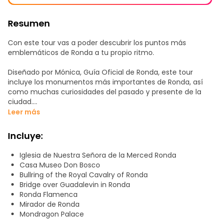
Resumen
Con este tour vas a poder descubrir los puntos más
emblemáticos de Ronda a tu propio ritmo.
Diseñado por Mónica, Guía Oficial de Ronda, este tour
incluye los monumentos más importantes de Ronda, así
como muchas curiosidades del pasado y presente de la
ciudad.
Leer más
Con audios narrados por ella misma e imágenes, vivirás
una experiencia tan completa como si te acompañara en
Incluye:
persona, pero con la libertad de tener toda la información
y un mapa guiado por GPS en tu móvil.
Iglesia de Nuestra Señora de la Merced Ronda
Casa Museo Don Bosco
No hay horarios ni grupos: tendrás 14 días para completarlo
Bullring of the Royal Cavalry of Ronda
las veces que quieras y cuando decidas desde el día que
Bridge over Guadalevin in Ronda
selecciones.
Ronda Flamenca
Mirador de Ronda
Incluye recomendaciones gastronómicas y de ocio
Mondragon Palace
seleccionadas por Mónica para que disfrutes de Ronda