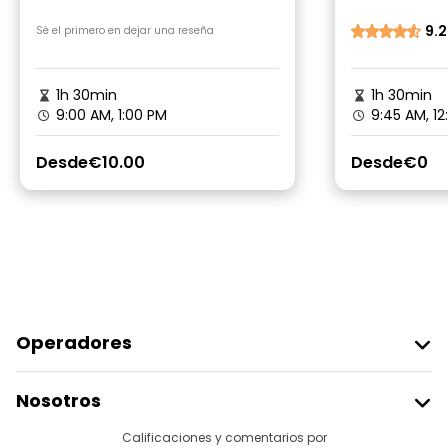
Ronda
9.2
Sé el primero en dejar una reseña
1h 30min
1h 30min
9:00 AM, 1:00 PM
9:45 AM, 12
Desde
€10.00
Desde
€0
Operadores
Unirse A Freetour
Nosotros
Acceder Como Proveedor
Destinos
Calificaciones y comentarios por
Programa De Afiliados