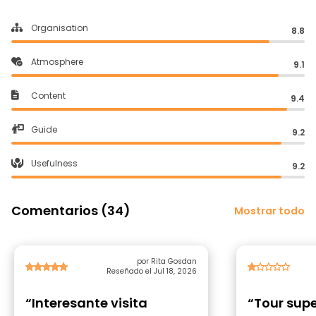
Organisation
8.8
Atmosphere
9.1
Content
9.4
Guide
9.2
Usefulness
9.2
Comentarios (34)
Mostrar todo
por Rita Gosdan
Reseñado el Jul 18, 2026
“Interesante visita
“Tour sup