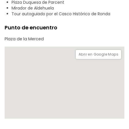
Plaza Duquesa de Parcent
como un local.
Mirador de Aldehuela
Tour autoguiado por el Casco Histórico de Ronda
Las INSTRUCCIONES para activar el tour te llegarán tras la
compra por correo electrónico (comprueba en la carpeta
Punto de encuentro
de SPAM).
Plaza de la Merced
Aviso: esta no es una visita guiada convencional. No habrá
ningún guía esperando al visitante.
Abrir en Google Maps