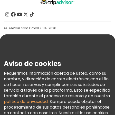
Acerca De Nosotros
Contacto
Grupos
© Freetour.com GmbH 2014-2026
Ayuda
Blog
Prensa
Seguridad Y Privacidad
Aviso de cookies
Términos E Información Legal
Política De Cookies
Requerimos información acerca de usted, como su
nombre, y dirección de correo electrónico,con el fin
Freetour Premios
de hacer reservas y cumplir con sus solicitudes de
Programa De Fidelidad
servicio a través de la plataforma. Esto se especifica
también durante el proceso de reserva y en nuestra
política de privacidad
. Siempre puede objetar el
procesamiento de sus datos personales poniéndose
en contacto con nosotros. Nuestro sitio usa cookies