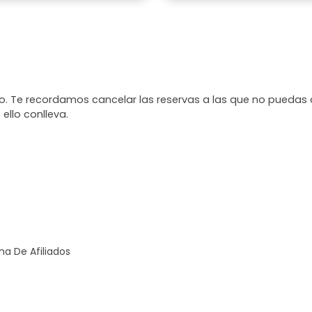
eriencia inolvidable gracias a
n duda, uno de los mejores tours
. ¡Mil gracias, Evelyn,
amabilidad y dedicación! ????
. Te recordamos cancelar las reservas a las que no puedas 
 ello conlleva.
a De Afiliados