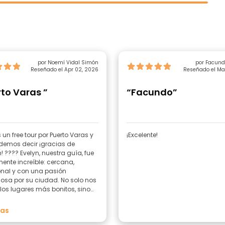
por Noemí Vidal Simón
por Facund
Reseñado el Apr 02, 2026
Reseñado el Mar
to Varas ”
“Facundo”
un free tour por Puerto Varas y
¡Excelente!
demos decir ¡gracias de
 nuestra guía, fue
ente increíble: cercana,
onal y con una pasión
osa por su ciudad. No solo nos
los lugares más bonitos, sino
hizo sentir parte de la historia y
 del lugar en cada explicación.
mas
 madrileños y nos llevamos