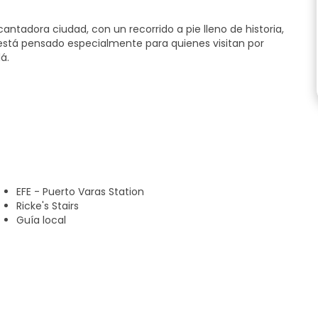
ntadora ciudad, con un recorrido a pie lleno de historia,
ur está pensado especialmente para quienes visitan por
á.
EFE - Puerto Varas Station
Ricke's Stairs
s visitar un reconocido bar especializado en cerveza, donde
Guía local
derar tiempo extra).
a pie!