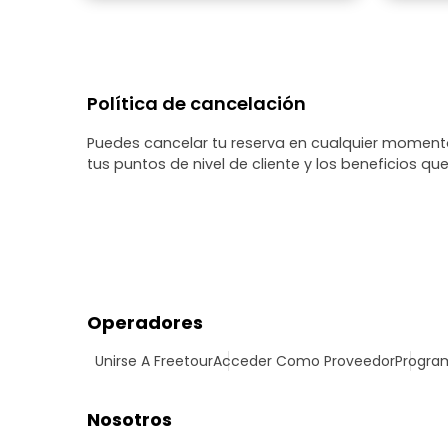
una exp
ella. Si
que hemos hecho
por tu 
Política de cancelación
Puedes cancelar tu reserva en cualquier momento
tus puntos de nivel de cliente y los beneficios que
Operadores
Unirse A Freetour
Acceder Como Proveedor
Program
Nosotros