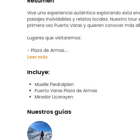
Resumen
Vive una experiencia auténtica explorando esta enca
paisajes inolvidables y relatos locales. Nuestro to
primera vez Puerto Varas y quieren conocer más all
Lugares que visitaremos:
- Plaza de Armas.
- Muelle Piedraplén.
Leer más
- Estatua de Licarayén.
- Casa Kuschel.
Incluye:
- Estación de Trenes.
- Escalera Ricke.
Muelle Piedralplen
- Iglesia del Sagrado Corazón de Jesús.
Puerto Varas Plaza de Armas
De forma opcional, en el tour de la tarde, podremo
Mirador Licarayen
degustaremos cerveza artesanal de la zona (Consi
Nuestros guías
¡La mejor forma de conocer Puerto Varas comienza 