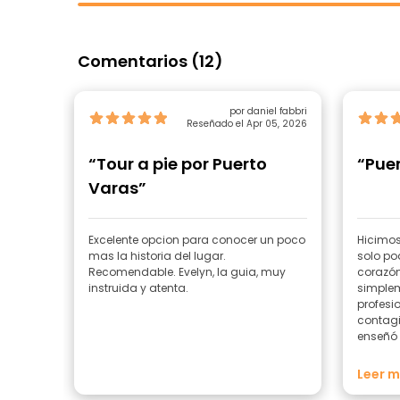
Comentarios (12)
por daniel fabbri
Reseñado el Apr 05, 2026
“Tour a pie por Puerto
“Puer
Varas”
Excelente opcion para conocer un poco
Hicimos 
mas la historia del lugar.
solo po
Recomendable. Evelyn, la guia, muy
corazón! ???? Evelyn,
instruida y atenta.
simplem
profesi
contagi
enseñó 
que nos 
cultura
Leer 
Somos 3