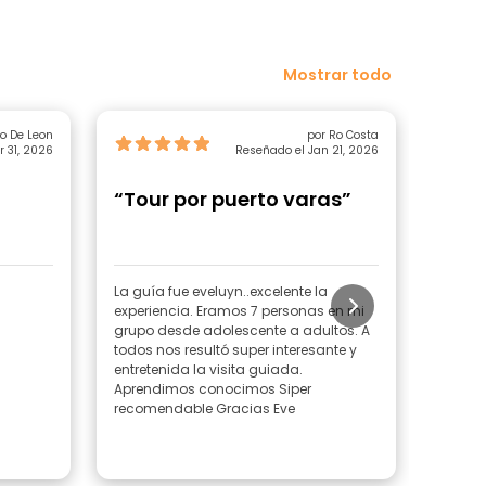
Mostrar todo
o De Leon
por Ro Costa
 31, 2026
Reseñado el Jan 21, 2026
“Tour por puerto varas”
“Exc
La guía fue eveluyn..excelente la
La reco
experiencia. Eramos 7 personas en mi
los lug
grupo desde adolescente a adultos. A
elegid
todos nos resultó super interesante y
más ac
entretenida la visita guiada.
Varas, 
Aprendimos conocimos Siper
nuestr
recomendable Gracias Eve
inform
intera
recom
Leer 