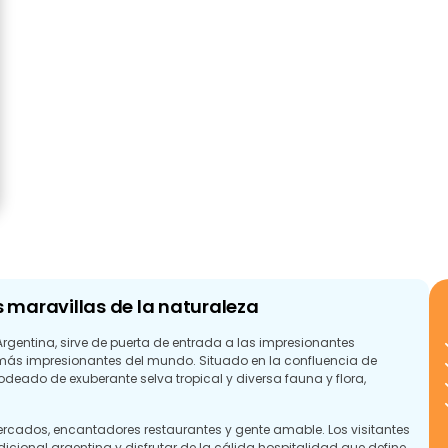
s maravillas de la naturaleza
rgentina, sirve de puerta de entrada a las impresionantes
 más impresionantes del mundo. Situado en la confluencia de
rodeado de exuberante selva tropical y diversa fauna y flora,
ercados, encantadores restaurantes y gente amable. Los visitantes
adicional argentina y disfrutar de la cálida hospitalidad que define