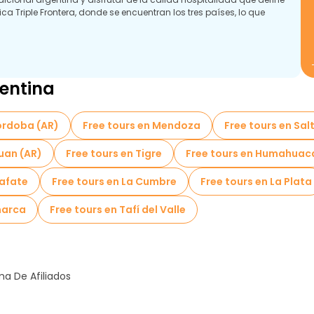
a Triple Frontera, donde se encuentran los tres países, lo que
laradas Patrimonio de la Humanidad por la UNESCO, cuenta con más
nante de agua atronadora. El parque nacional circundante ofrece
itantes sumergirse en el impresionante paisaje y la abundante
entina
órdoba (AR)
Free tours en Mendoza
Free tours en Sal
Juan (AR)
Free tours en Tigre
Free tours en Humahuac
lafate
Free tours en La Cumbre
Free tours en La Plata
marca
Free tours en Tafí del Valle
a De Afiliados