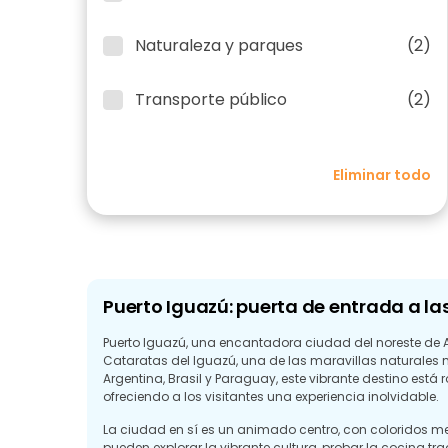
Naturaleza y parques
(2)
Transporte público
(2)
Eliminar todo
Puerto Iguazú: puerta de entrada a la
Puerto Iguazú, una encantadora ciudad del noreste de A
Cataratas del Iguazú, una de las maravillas naturales
Argentina, Brasil y Paraguay, este vibrante destino está 
ofreciendo a los visitantes una experiencia inolvidable.
La ciudad en sí es un animado centro, con coloridos m
pueden explorar la vibrante cultura, probar la cocina tr