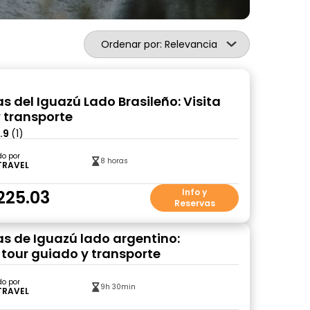
Ordenar por: Relevancia
s del Iguazú Lado Brasileño: Visita
 transporte
.9
(1)
do por
8 horas
TRAVEL
225.03
Info y
Reservas
s de Iguazú lado argentino:
 tour guiado y transporte
do por
9h 30min
TRAVEL