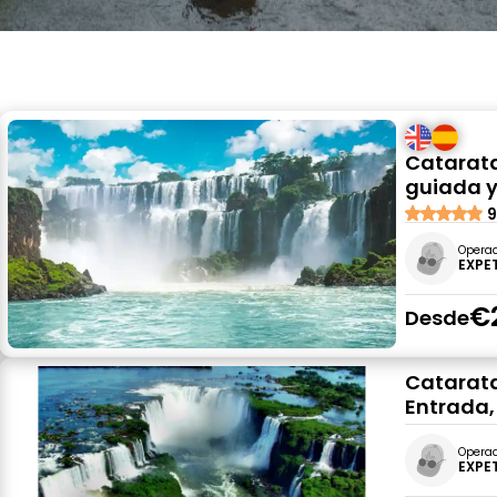
Catarata
guiada y
9
Opera
EXPE
€
Desde
Catarata
Entrada,
Opera
EXPE