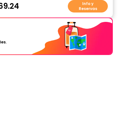
69.24
Info y
Reservas
les.