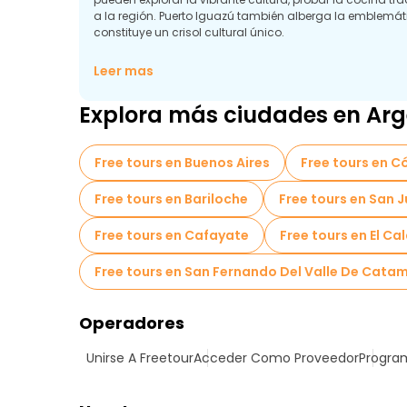
a la región. Puerto Iguazú también alberga la emblemátic
constituye un crisol cultural único.
La principal atracción, las cataratas del Iguazú, dec
Leer mas
de 250 saltos de agua que crean un espectáculo fasci
numerosos senderos y miradores, que permiten a los vis
Explora más ciudades en Arg
flora y fauna.
Free tours en Buenos Aires
Free tours en C
Free tours en Bariloche
Free tours en San 
Free tours en Cafayate
Free tours en El Ca
Free tours en San Fernando Del Valle De Cata
Operadores
Unirse A Freetour
Acceder Como Proveedor
Program