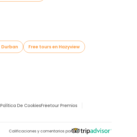
n Durban
Free tours en Hazyview
l
Política De Cookies
Freetour Premios
Calificaciones y comentarios por