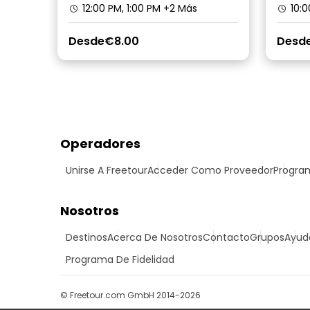
12:00 PM, 1:00 PM
+2 Más
10:0
Desde
€8.00
Desd
Operadores
Unirse A Freetour
Acceder Como Proveedor
Program
Nosotros
Destinos
Acerca De Nosotros
Contacto
Grupos
Ayud
Programa De Fidelidad
© Freetour.com GmbH 2014-2026