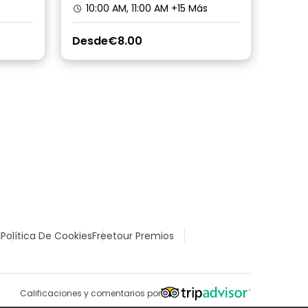
10:00 AM, 11:00 AM
+15 Más
10:
Desde
€8.00
Desd
l
Política De Cookies
Freetour Premios
Calificaciones y comentarios por