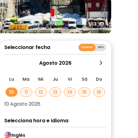
1
/13
Seleccionar fecha
SEMANA
MES
Agosto 2026
Lu
Ma
Mi
Ju
Vi
Sá
Do
10
11
12
13
14
15
16
10 Agosto 2026
Selecciona hora e idioma
Inglés