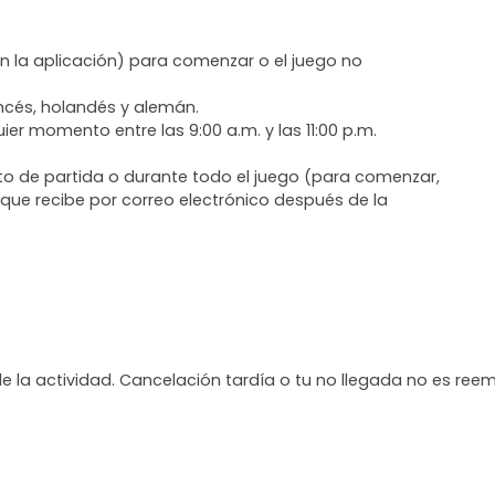
en la aplicación) para comenzar o el juego no
ancés, holandés y alemán.
ier momento entre las 9:00 a.m. y las 11:00 p.m.
)
to de partida o durante todo el juego (para comenzar,
s que recibe por correo electrónico después de la
de la actividad. Cancelación tardía o tu no llegada no es ree