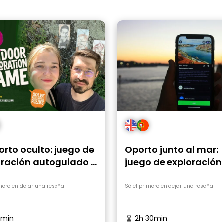
orto oculto: juego de
Oporto junto al mar:
oración autoguiado y
juego de exploración
rido a pie
autoguiado y recorri
pie
imero en dejar una reseña
Sé el primero en dejar una reseña
5min
2h 30min