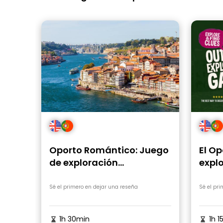
Oporto Romántico: Juego
El Op
de exploración
expl
autoguiada
recor
Sé el primero en dejar una reseña
Sé el pr
1h 30min
1h 1