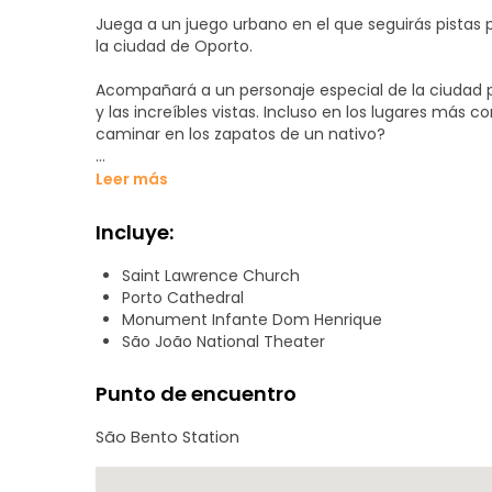
Juega a un juego urbano en el que seguirás pistas 
la ciudad de Oporto.
Acompañará a un personaje especial de la ciudad p
y las increíbles vistas. Incluso en los lugares más c
caminar en los zapatos de un nativo?
Venga a explorar el majestuoso casco antiguo de O
Leer más
Lo más destacado:
Incluye:
Conozca los edificios más antiguos de Oporto
Descubra las aventuras marítimas portuguesas inic
Saint Lawrence Church
Sea testigo de la riqueza de la arquitectura barroc
Porto Cathedral
Conozca la resistencia de la ciudad apodada "Invic
Monument Infante Dom Henrique
Pruebe un nuevo tipo de experiencia, la mezcla perf
São João National Theater
y una búsqueda del tesoro.
Punto de encuentro
Cada pista le llevará de un lugar a otro proporcion
mapa, GPS ni guía. A medida que respondas a las pre
São Bento Station
historia secreta de cada lugar.
Completar el juego de la ciudad te llevará aproxim