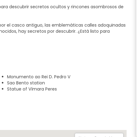
para descubrir secretos ocultos y rincones asombrosos de
or el casco antiguo, las emblemáticas calles adoquinadas
onocidos, hay secretos por descubrir. ¿Está listo para
porto.
iadas en la ciudad de Oporto
Monumento ao Rei D. Pedro V
a
Sao Bento station
ta"
Statue of Vímara Peres
ecta entre una excursión, un juego de escape al aire libre
ándole indicaciones exactas, por lo que no necesitará
guntas y resuelvas el desafío, se irá desvelando la
adamente 1 hora, pero no hay límite de tiempo, lo que te