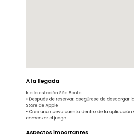
permitirá ir a tu ritmo. No necesitarás una guía, sól
comenzar la aventura.
A la llegada
Ir a la estación São Bento
• Después de reservar, asegúrese de descargar l
Store de Apple
• Cree una nueva cuenta dentro de la aplicación 
comenzar el juego
Aspectos importantes