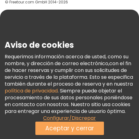
© Freetour.com GmbH 2014-2026
Ayuda
Blog
Prensa
Seguridad Y Privacidad
Aviso de cookies
Términos E Información Legal
Política De Cookies
Requerimos información acerca de usted, como su
nombre, y dirección de correo electrónico,con el fin
Freetour Premios
de hacer reservas y cumplir con sus solicitudes de
Programa De Fidelidad
servicio a través de la plataforma. Esto se especifica
también durante el proceso de reserva y en nuestra
política de privacidad
. Siempre puede objetar el
procesamiento de sus datos personales poniéndose
en contacto con nosotros. Nuestro sitio usa cookies
para entregar una experiencia de usuario óptima.
Configurar/Discrepar
Aceptar y cerrar