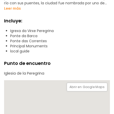
río con sus puentes, la ciudad fue nombrada por uno de
ellos: Ponte-Vedra: Puente Viejo. Te diremos por qué
Leer más
Pontevedra tiene un pasado muy interesante relacionado
con el gremio de marineros y el puerto pesquero. Ven al
Incluye:
recorrido a pie de 2 horas y descubre la belleza de una de
las principales ciudades de Galicia.
Igrexa da Virxe Peregrina
Ponte da Barca
Ponte das Correntes
Principal Monuments
local guide
Punto de encuentro
Iglesia de la Peregrina
Abrir en Google Maps