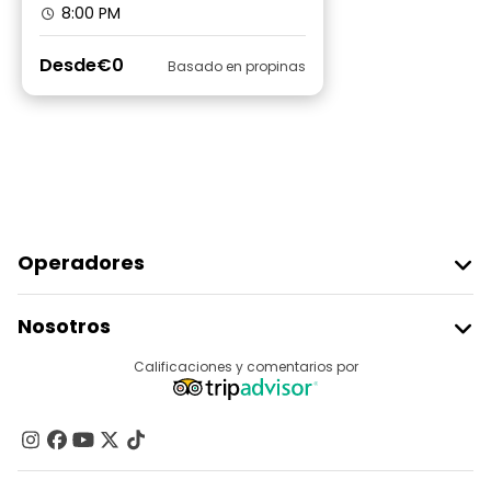
8:00 PM
Desde
€0
Basado en propinas
Operadores
Unirse A Freetour
Nosotros
Acceder Como Proveedor
Destinos
Calificaciones y comentarios por
Programa De Afiliados
Acerca De Nosotros
Contacto
Grupos