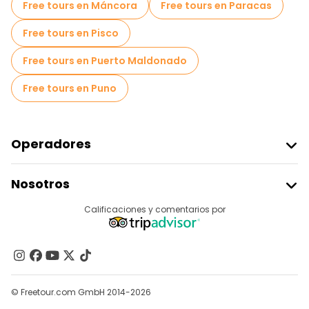
Free tours en Máncora
Free tours en Paracas
Free tours en Pisco
Free tours en Puerto Maldonado
Free tours en Puno
Operadores
Unirse A Freetour
Nosotros
Acceder Como Proveedor
Destinos
Calificaciones y comentarios por
Programa De Afiliados
Acerca De Nosotros
Contacto
Grupos
© Freetour.com GmbH 2014-2026
Ayuda