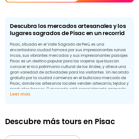
Descubra los mercados artesanales y los
lugares sagrados de Pisac en un recorrid
Pisac, situada en el Valle Sagrado de Perú, es una
encantadora ciudad famosa por sus impresionantes ruinas
incas, sus vibrantes mercados y sus impresionantes paisajes.
Pisac es un destino popular para los viajeros que buscan
conocer el rico patrimonio cultural de los Andes, y ofrece una
gran variedad de actividades para los visitantes. Un recorrido
gratuito por la ciudad comienza en el bullicioso mercado de
Pisac, donde los artesanos locales venden artesanía, tejidos y
productos frescos. El mercado está especialmente animado
Leer mas
los domingos, cuando los lugareños se reúnen para vender
sus productos y socializar.
Lo más destacado de Pisac es el impresionante yacimiento
arqueológico situado en la ladera de la colina que domina la
Descubre más tours en Pisac
ciudad. Muchos guías locales ofrecen visitas gratuitas a las
ruinas, que incluyen terrazas agrícolas, estructuras
ceremoniales e impresionantes vistas del Valle Sagrado. La
caminata hasta el yacimiento es gratificante y llevadera, y