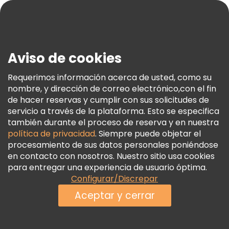
Blog
Prensa
Seguridad Y Privacidad
Aviso de cookies
Términos E Información Legal
Política De Cookies
Requerimos información acerca de usted, como su
nombre, y dirección de correo electrónico,con el fin
Freetour Premios
de hacer reservas y cumplir con sus solicitudes de
Programa De Fidelidad
servicio a través de la plataforma. Esto se especifica
también durante el proceso de reserva y en nuestra
política de privacidad
. Siempre puede objetar el
procesamiento de sus datos personales poniéndose
en contacto con nosotros. Nuestro sitio usa cookies
para entregar una experiencia de usuario óptima.
Configurar/Discrepar
Aceptar y cerrar