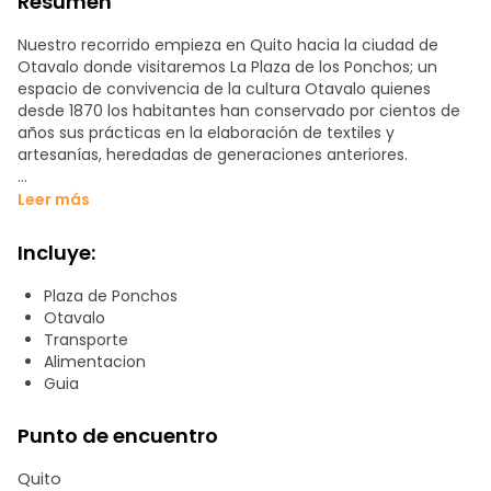
Resumen
Nuestro recorrido empieza en Quito hacia la ciudad de
Otavalo donde visitaremos La Plaza de los Ponchos; un
espacio de convivencia de la cultura Otavalo quienes
desde 1870 los habitantes han conservado por cientos de
años sus prácticas en la elaboración de textiles y
artesanías, heredadas de generaciones anteriores.
Es una de las más grandes ferias al aire libre de
Leer más
Sudamérica, al concentrar a miles de artesanos que en su
mayoría pertenecen al grupo étnico kichwa su mayor
Incluye:
importancia es en los sábados, por la afluencia de
visitantes locales, regionales, nacionales e internacionales
Plaza de Ponchos
que además de adquirir productos en venta, aprecian la
Otavalo
vestimenta indígena de mujeres elegantemente vestidas,
Transporte
con blusas bordadas y anacos.
Alimentacion
Guia
Al finalizar la feria regresaremos a nuestro punto de origen
la ciudad de quito.
Punto de encuentro
Quito