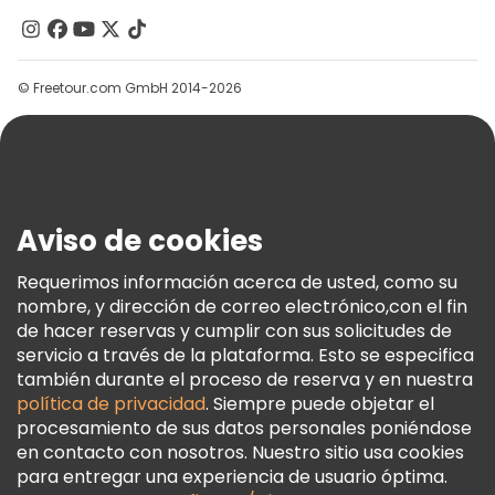
Contacto
Grupos
© Freetour.com GmbH 2014-2026
Ayuda
Blog
Prensa
Seguridad Y Privacidad
Aviso de cookies
Términos E Información Legal
Política De Cookies
Requerimos información acerca de usted, como su
nombre, y dirección de correo electrónico,con el fin
Freetour Premios
de hacer reservas y cumplir con sus solicitudes de
Programa De Fidelidad
servicio a través de la plataforma. Esto se especifica
también durante el proceso de reserva y en nuestra
política de privacidad
. Siempre puede objetar el
procesamiento de sus datos personales poniéndose
en contacto con nosotros. Nuestro sitio usa cookies
para entregar una experiencia de usuario óptima.