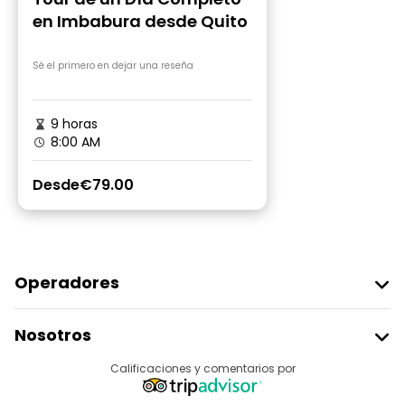
en Imbabura desde Quito
Sé el primero en dejar una reseña
9 horas
8:00 AM
Desde
€79.00
Operadores
Unirse A Freetour
Nosotros
Acceder Como Proveedor
Destinos
Calificaciones y comentarios por
Programa De Afiliados
Acerca De Nosotros