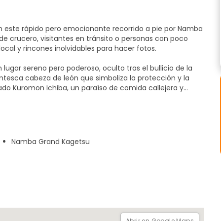
n este rápido pero emocionante recorrido a pie por Namba
de crucero, visitantes en tránsito o personas con poco
local y rincones inolvidables para hacer fotos.
gar sereno pero poderoso, oculto tras el bullicio de la
tesca cabeza de león que simboliza la protección y la
do Kuromon Ichiba, un paraíso de comida callejera y
s japoneses como brochetas de wagyu o marisco fresco.
Kagetsu de Namba, cuna de la comedia japonesa (manzai),
saka. Terminaremos con un animado paseo por Dotonbori,
e la foto de rigor con el Hombre Glico, salude al cartel del
Namba Grand Kagetsu
ente que se respira a lo largo del paseo por el canal.
o rica del alma de Osaka, todo en sólo 60 minutos.
Abrir en Google Maps