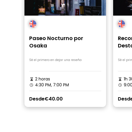
Paseo Nocturno por
Recor
Osaka
Desta
Osa
Sé el primero en dejar una reseña
Sé el pr
2 horas
1h 3
4:30 PM, 7:00 PM
9:00
Desde
€40.00
Desd