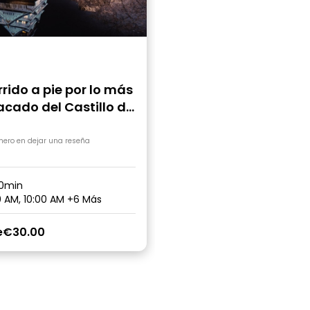
rido a pie por lo más
cado del Castillo de
ka
imero en dejar una reseña
0min
 AM, 10:00 AM
+6 Más
e
€30.00