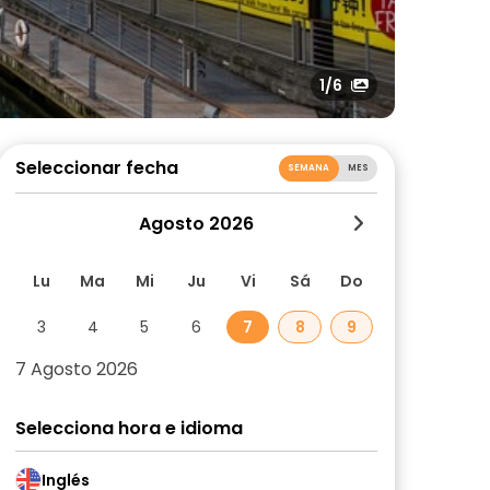
1
/6
Seleccionar fecha
SEMANA
MES
Agosto 2026
Lu
Ma
Mi
Ju
Vi
Sá
Do
3
4
5
6
7
8
9
7 Agosto 2026
Selecciona hora e idioma
Inglés