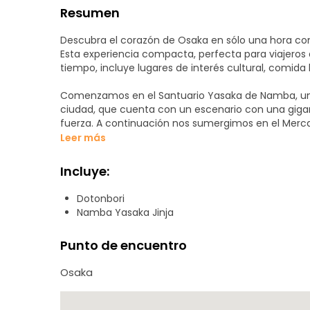
Resumen
Descubra el corazón de Osaka en sólo una hora co
Esta experiencia compacta, perfecta para viajeros 
tiempo, incluye lugares de interés cultural, comida 
Comenzamos en el Santuario Yasaka de Namba, un lu
ciudad, que cuenta con un escenario con una gigan
fuerza. A continuación nos sumergimos en el Merca
colores donde podrá degustar deliciosos aperitivo
Leer más
Al continuar, pasamos por el famoso Gran Teatro 
Incluye:
y hablamos de la singular cultura del humor de O
donde los carteles de neón iluminan la noche. Hágas
Dotonbori
cangrejo en movimiento y disfrute del enérgico ambi
Namba Yasaka Jinja
Este recorrido le ofrece una muestra compacta per
Punto de encuentro
Osaka