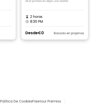
Sé el primero en dejar una reseña
2 horas
8:30 PM
Desde
€0
Basado en propinas
l
Política De Cookies
Freetour Premios