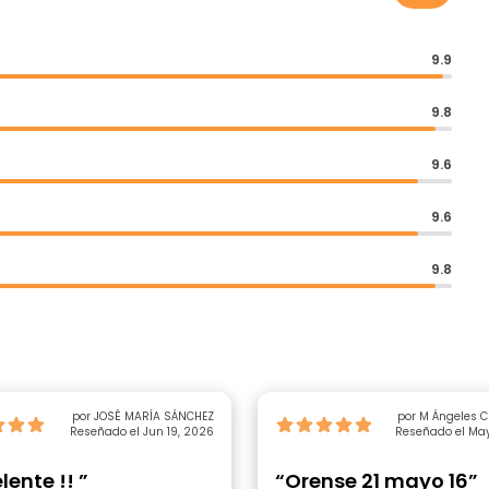
9.9
9.8
9.6
9.6
9.8
por JOSÉ MARÍA SÁNCHEZ
por
Reseñado el Jun 19, 2026
Reseñado el May
lente !! ”
“Orense 21 mayo 16”