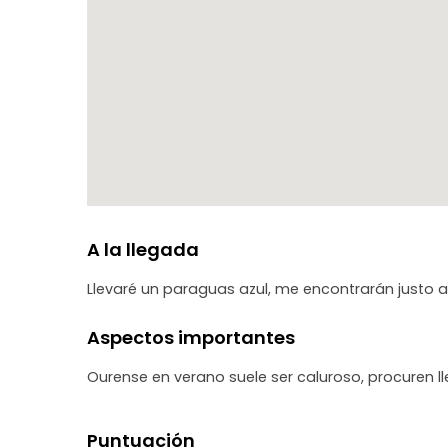
Estamos en verano, época ideal para observar la c
tomamos alguno de los maravillosos vinos de la pro
¡Los espero!
A la llegada
Llevaré un paraguas azul, me encontrarán justo a
Aspectos importantes
Ourense en verano suele ser caluroso, procuren ll
Puntuación