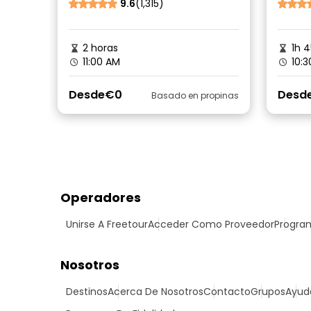
9.6
(1,315)
2 horas
1h 
11:00 AM
10:3
Desde
€0
Desd
Basado en propinas
Operadores
Unirse A Freetour
Acceder Como Proveedor
Program
Nosotros
Destinos
Acerca De Nosotros
Contacto
Grupos
Ayud