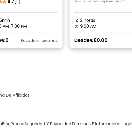
9.7
(11)
Sé el primero en dejar una reseña
45min
2 horas
0 AM, 7:00 PM
9:00 AM
e
€0
Desde
€80.00
Basado en propinas
a De Afiliados
a
Blog
Prensa
Seguridad Y Privacidad
Términos E Información Lega