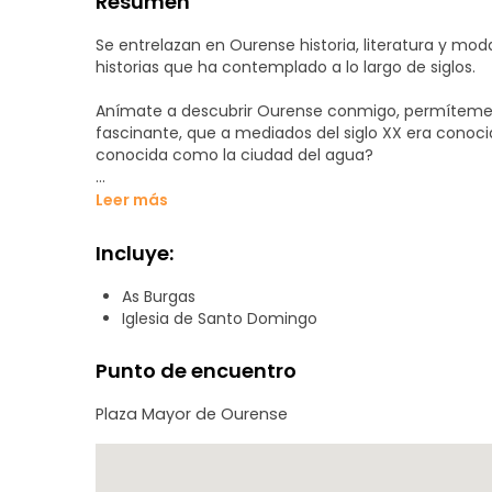
Resumen
Se entrelazan en Ourense historia, literatura y moda
historias que ha contemplado a lo largo de siglos.
Anímate a descubrir Ourense conmigo, permíteme
fascinante, que a mediados del siglo XX era conoc
conocida como la ciudad del agua?
En esta visita guiada te enseñaré los lugares más
Leer más
única inclinada de España, hasta su fuente de las
curiosidades que solo los orensanos conocemos. D
Incluye:
gastronomía fantástica y lo más importante, una g
ciudad desde el minuto uno.
As Burgas
Iglesia de Santo Domingo
El tour empezará en la plaza mayor, visitaremos:
Las Burgas
Punto de encuentro
Santa María la Real
Plaza da Magdalena
Plaza Mayor de Ourense
Catedral de Ourense
Santa Eufemia
Acabaremos el tour en los Jardines del Padre Feijóo