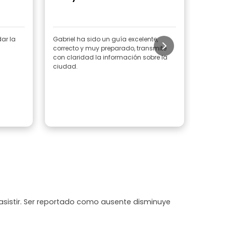
ar la
Gabriel ha sido un guía excelente,
Gabrie
correcto y muy preparado, transmite
conoci
con claridad la información sobre la
haberl
ciudad.
asistir. Ser reportado como ausente disminuye