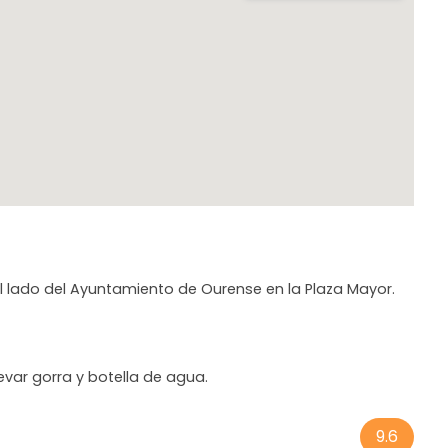
iudad desde alguna de sus fantásticas terrazas mientras
vincia.
l lado del Ayuntamiento de Ourense en la Plaza Mayor.
evar gorra y botella de agua.
9.6