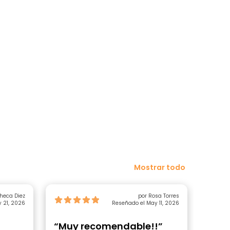
Mostrar todo
 M Ángeles Checa Diez
por Rosa Torres
 21, 2026
Reseñado el May 11, 2026
“Muy recomendable!!”
“Gab