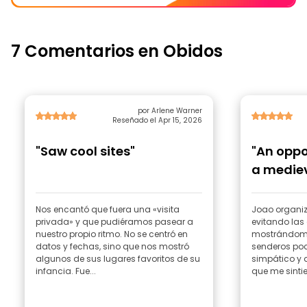
7 Comentarios en Obidos
por Arlene Warner
Reseñado el Apr 15, 2026
"Saw cool sites"
"An oppo
a mediev
knowled
Nos encantó que fuera una «visita
Joao organizó
privada» y que pudiéramos pasear a
evitando las
nuestro propio ritmo. No se centró en
mostrándome
datos y fechas, sino que nos mostró
senderos po
algunos de sus lugares favoritos de su
simpático y 
infancia. Fue...
que me sinti