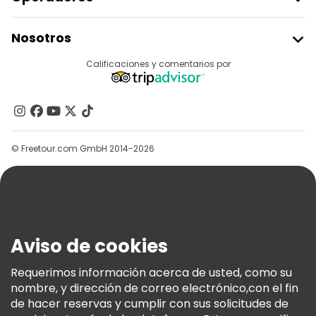
Unirse A Freetour
Nosotros
Acceder Como Proveedor
Destinos
Calificaciones y comentarios por
Programa De Afiliados
Acerca De Nosotros
Contacto
Grupos
© Freetour.com GmbH 2014-2026
Ayuda
Blog
Prensa
Seguridad Y Privacidad
Aviso de cookies
Términos E Información Legal
Política De Cookies
Requerimos información acerca de usted, como su
nombre, y dirección de correo electrónico,con el fin
Freetour Premios
de hacer reservas y cumplir con sus solicitudes de
Programa De Fidelidad