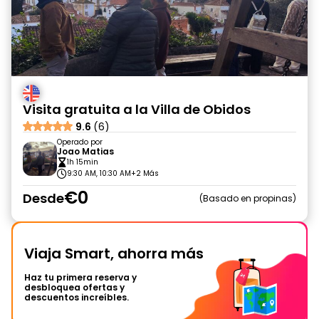
Visita gratuita a la Villa de Obidos
9.6
(6)
Operado por
Joao Matias
1h 15min
9:30 AM, 10:30 AM
+2 Más
€0
Desde
Basado en propinas
Viaja Smart, ahorra más
Haz tu primera reserva y
desbloquea ofertas y
descuentos increíbles.