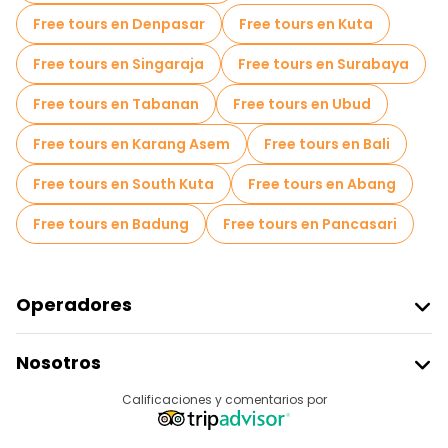
Free tours en Denpasar
Free tours en Kuta
Free tours en Singaraja
Free tours en Surabaya
Free tours en Tabanan
Free tours en Ubud
Free tours en Karang Asem
Free tours en Bali
Free tours en South Kuta
Free tours en Abang
Free tours en Badung
Free tours en Pancasari
Operadores
Unirse A Freetour
Nosotros
Acceder Como Proveedor
Destinos
Calificaciones y comentarios por
Programa De Afiliados
Acerca De Nosotros