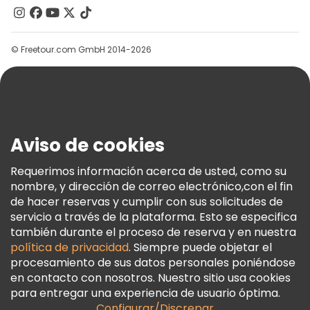
Contacto
Grupos
© Freetour.com GmbH 2014-2026
Ayuda
Blog
Prensa
Seguridad Y Privacidad
Aviso de cookies
Términos E Información Legal
Política De Cookies
Requerimos información acerca de usted, como su
nombre, y dirección de correo electrónico,con el fin
Freetour Premios
de hacer reservas y cumplir con sus solicitudes de
Programa De Fidelidad
servicio a través de la plataforma. Esto se especifica
también durante el proceso de reserva y en nuestra
política de privacidad
. Siempre puede objetar el
procesamiento de sus datos personales poniéndose
en contacto con nosotros. Nuestro sitio usa cookies
para entregar una experiencia de usuario óptima.
Configurar/Discrepar