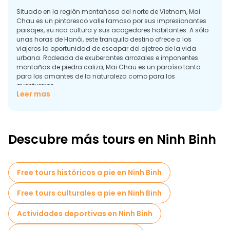
Situado en la región montañosa del norte de Vietnam, Mai
Chau es un pintoresco valle famoso por sus impresionantes
paisajes, su rica cultura y sus acogedores habitantes. A sólo
unas horas de Hanói, este tranquilo destino ofrece a los
viajeros la oportunidad de escapar del ajetreo de la vida
urbana. Rodeada de exuberantes arrozales e imponentes
montañas de piedra caliza, Mai Chau es un paraíso tanto
para los amantes de la naturaleza como para los
aventureros.
Leer mas
Los visitantes pueden embarcarse en una excursión gratuita
para explorar las tradicionales casas sobre pilotes de la
minoría étnica tailandesa, donde se fabrican vibrantes
artesanías y tejidos. El impresionante paisaje de la zona
Descubre más tours en Ninh Binh
ofrece el marco perfecto para practicar senderismo y
ciclismo, lo que permite a los turistas sumergirse en la cultura
local mientras contemplan las impresionantes vistas.
Free tours históricos a pie en Ninh Binh
Mientras pasea por las tranquilas aldeas, se encontrará con
amables lugareños deseosos de compartir su modo de vida
Free tours culturales a pie en Ninh Binh
y sus antiguas costumbres. No se pierda la oportunidad de
probar la auténtica cocina vietnamita, con ingredientes
frescos procedentes de la campiña circundante.
Actividades deportivas en Ninh Binh