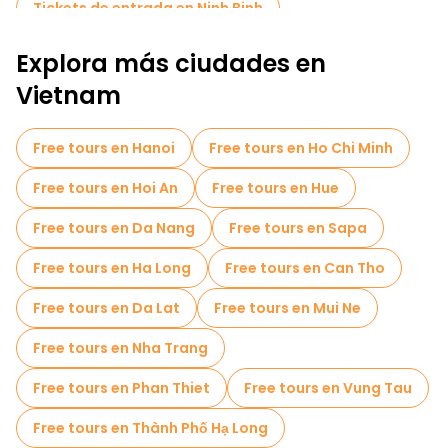
Tickets de entrada en Ninh Binh
Cruceros en Ninh Binh
Explora más ciudades en
Tours de degustación locales en Ninh Binh
Vietnam
Free tours de un día en Ninh Binh
Free tours en Hanoi
Free tours en Ho Chi Minh
Free tours en Hoi An
Free tours en Hue
Free tours en Da Nang
Free tours en Sapa
Free tours en Ha Long
Free tours en Can Tho
Free tours en Da Lat
Free tours en Mui Ne
Free tours en Nha Trang
Free tours en Phan Thiet
Free tours en Vung Tau
Free tours en Thành Phố Hạ Long