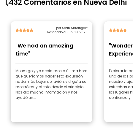
1,432 Comentarios en Nueva Delhi
por Sean Shteingart
Reseñado el Jun 09, 2026
"We had an amazing
"Wonderf
time"
Experien
Mi amigo y yo decidimos a última hora
Explorar la a
que queríamos hacer esta excursión
una de las p
nada más bajar del avión, y el guía se
nuestro viaje
mostró muy atento desde el principio.
estrechas ca
Nos dio mucha información y nos
los lugares 
ayudó un...
confianza y..