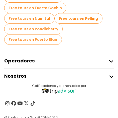
Free tours cerca Jama Masjid
Free tours en Fuerte Cochin
Free tours cerca Chandni Chowk Market
Free tours en Nainital
Free tours en Pelling
Free tours cerca Gurudwara Sis Ganj Sahib
Free tours en Pondicherry
Free tours en Puerto Blair
Operadores
Unirse A Freetour
Nosotros
Acceder Como Proveedor
Destinos
Calificaciones y comentarios por
Programa De Afiliados
Acerca De Nosotros
Contacto
Grupos
© Freetour.com GmbH 2014-2026