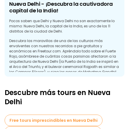
Nueva Delhi - ¡Descubra la cautivadora
capital de la India!
Pocos saben que Delhi y Nueva Delhi no son exactamente lo
mismo: Nueva Delhi, la capital de la India, es uno de los 11
distritos de la ciudad de Delhi.
Descubra las maravillas de una de las culturas más
envolventes con nuestros recorridos a pie gratuitos y
económicos en Freetour.com. Apréndalo todo sobre el Fuerte
Rojo, asómbrese de cuántas cosas parisinas afectaron a la
arquitectura de Nueva Delhi (la Puerta de la India se inspiró en
el Arco del Triunfo, y el bulevar ceremonial Rajpath es similar a
los Campos Elíseos), ¡y siga los pasos de Mahatma Gandhi!
Incluso los aficionados a la astronomía encontrarán aquí su
paz interior, ya que Jantar Mantar, el observatorio astronómico
del siglo XVIII situado en Connaught Place, es un espectáculo
Descubre más tours en Nueva
único.
Delhi
Varios museos ofrecen una visión profunda de la ciudad de
las tradiciones y la gastronomía fascinantes: desde el Museo
Internacional de Muñecas de Shankar hasta el Museo
Conmemorativo Indira Gandhi, y desde paisajes
Free tours imprescindibles en Nueva Delhi
cautivadores como el Parque Buddha Jayanti hasta los
Jardines Lodi, esta parte de la India cautivará sin duda a