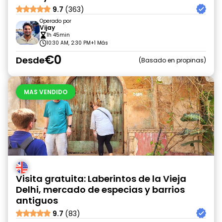
9.7
(363)
Operado por
Vijay
1h 45min
10:30 AM, 2:30 PM
+1 Más
€0
Desde
Basado en propinas
MAS VENDIDO
Visita gratuita: Laberintos de la Vieja
Delhi, mercado de especias y barrios
antiguos
9.7
(83)