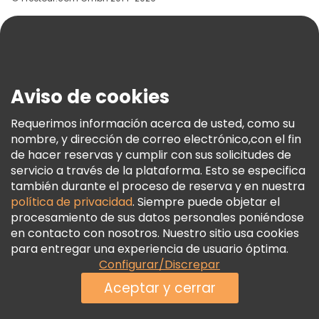
Ayuda
Blog
Prensa
Seguridad Y Privacidad
Aviso de cookies
Términos E Información Legal
Política De Cookies
Requerimos información acerca de usted, como su
nombre, y dirección de correo electrónico,con el fin
Freetour Premios
de hacer reservas y cumplir con sus solicitudes de
Programa De Fidelidad
servicio a través de la plataforma. Esto se especifica
también durante el proceso de reserva y en nuestra
política de privacidad
. Siempre puede objetar el
procesamiento de sus datos personales poniéndose
en contacto con nosotros. Nuestro sitio usa cookies
para entregar una experiencia de usuario óptima.
Configurar/Discrepar
Aceptar y cerrar