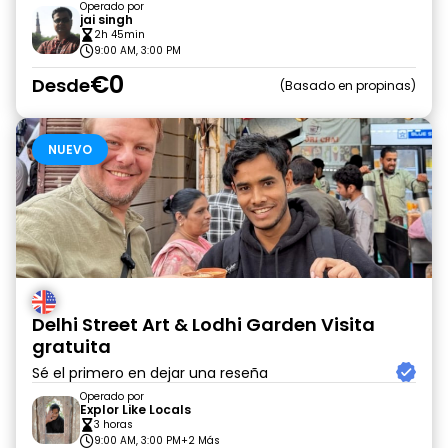
Operado por
jai singh
2h 45min
9:00 AM, 3:00 PM
€0
Desde
Basado en propinas
NUEVO
Delhi Street Art & Lodhi Garden Visita
gratuita
Sé el primero en dejar una reseña
Operado por
Explor Like Locals
3 horas
9:00 AM, 3:00 PM
+2 Más