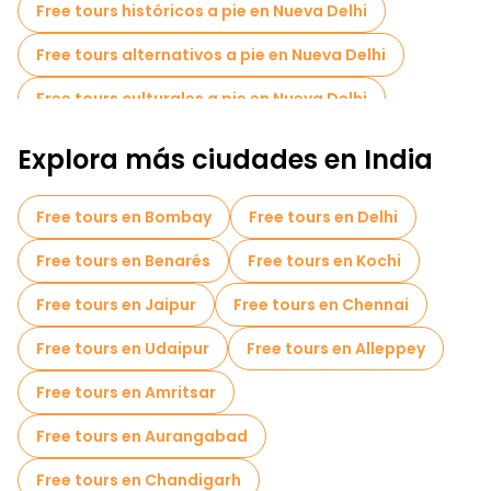
Free tours históricos a pie en Nueva Delhi
todos los que deseen explorar sus bellezas.
Free tours alternativos a pie en Nueva Delhi
Free tours culturales a pie en Nueva Delhi
Free tours a pie para familias en Nueva Delhi
Explora más ciudades en India
Free tour por el casco antiguo en Nueva Delhi
Free tours en Bombay
Free tours en Delhi
Tours mercados en Nueva Delhi
Free tours en Benarés
Free tours en Kochi
Tours de degustación locales en Nueva Delhi
Free tours en Jaipur
Free tours en Chennai
Free tours de un día en Nueva Delhi
Free tours en Udaipur
Free tours en Alleppey
Free tours nocturnos a pie en Nueva Delhi
Free tours en Amritsar
Tours en bicicleta en Nueva Delhi
Free tours en Aurangabad
Tours gastronómicos en Nueva Delhi
Free tours en Chandigarh