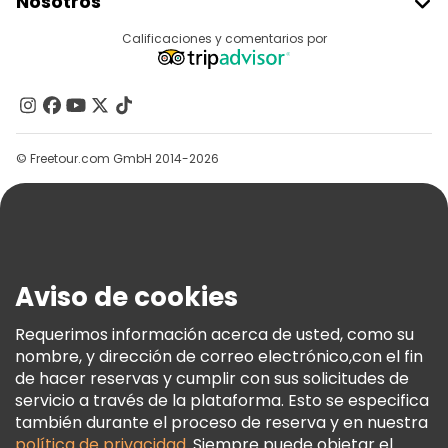
Nosotros
Acceder Como Proveedor
Destinos
Calificaciones y comentarios por
Programa De Afiliados
Acerca De Nosotros
Contacto
Grupos
© Freetour.com GmbH 2014-2026
Ayuda
Blog
Prensa
Seguridad Y Privacidad
Aviso de cookies
Términos E Información Legal
Política De Cookies
Requerimos información acerca de usted, como su
nombre, y dirección de correo electrónico,con el fin
Freetour Premios
de hacer reservas y cumplir con sus solicitudes de
Programa De Fidelidad
servicio a través de la plataforma. Esto se especifica
también durante el proceso de reserva y en nuestra
política de privacidad
. Siempre puede objetar el