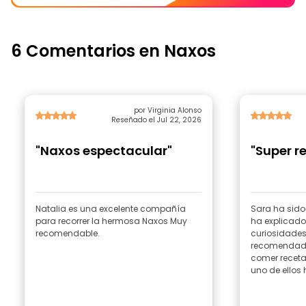
6 Comentarios en Naxos
por Virginia Alonso
Reseñado el Jul 22, 2026
"Naxos espectacular"
"Super r
Natalia es una excelente compañía
Sara ha sido u
para recorrer la hermosa Naxos Muy
ha explicado 
recomendable.
curiosidades 
recomendado 
comer recetas
uno de ellos 