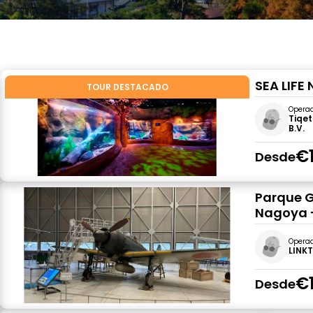
SEA LIFE
TOUR DESTACADO
Opera
Tiqet
B.V.
€1
Desde
Parque G
Nagoya 
Opera
LINKT
€1
Desde