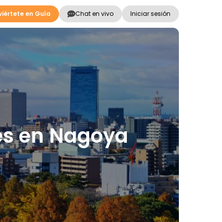
iértete en Guía
Chat en vivo
Iniciar sesión
nes en Nagoya