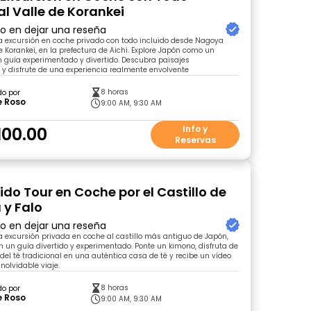
al Valle de Korankei
ro en dejar una reseña
a excursión en coche privado con todo incluido desde Nagoya
e Korankei, en la prefectura de Aichi. Explore Japón como un
 guía experimentado y divertido. Descubra paisajes
y disfrute de una experiencia realmente envolvente
8 horas
do por
e Roso
9:00 AM, 9:30 AM
100.00
Info y
Reservas
ido Tour en Coche por el Castillo de
y Falo
ro en dejar una reseña
 excursión privada en coche al castillo más antiguo de Japón,
 un guía divertido y experimentado. Ponte un kimono, disfruta de
el té tradicional en una auténtica casa de té y recibe un vídeo
nolvidable viaje.
8 horas
do por
e Roso
9:00 AM, 9:30 AM