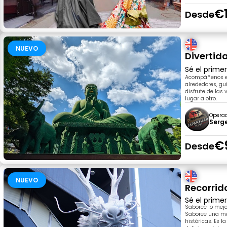
€
Desde
NUEVO
Divertid
Sé el prime
Acompáñenos en
alrededores, gu
disfrute de las
lugar a otro.
Opera
Serg
€
Desde
NUEVO
Recorrido
Sé el prime
Saboree lo mejo
Saboree una mez
históricas. Es l