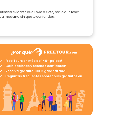
ística evidente que Tokio o Kioto, por lo que tener
 vida moderna sin que te confundas.
¿Por qué?
¡Free Tours en más de 140+ países!
¡Calificaciones y reseñas confiables!
¡Reserva gratuita 100 % garantizada!
Preguntas frecuentes sobre tours gratuitos en