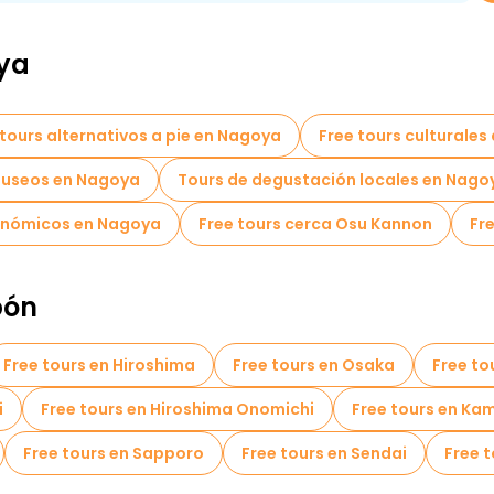
ya
 tours alternativos a pie en Nagoya
Free tours culturales
useos en Nagoya
Tours de degustación locales en Nago
onómicos en Nagoya
Free tours cerca Osu Kannon
Fr
pón
Free tours en Hiroshima
Free tours en Osaka
Free to
i
Free tours en Hiroshima Onomichi
Free tours en Ka
Free tours en Sapporo
Free tours en Sendai
Free t