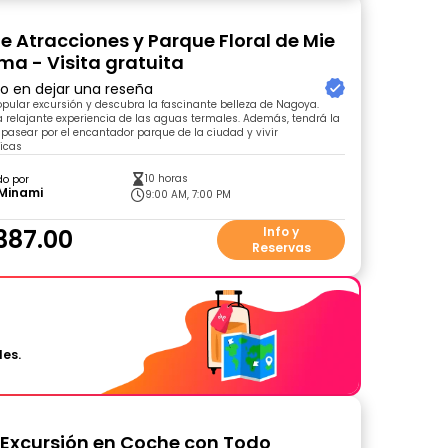
e Atracciones y Parque Floral de Mie
a - Visita gratuita
ro en dejar una reseña
pular excursión y descubra la fascinante belleza de Nagoya.
 relajante experiencia de las aguas termales. Además, tendrá la
pasear por el encantador parque de la ciudad y vivir
icas
10 horas
do por
 Minami
9:00 AM, 7:00 PM
387.00
Info y
Reservas
les.
Excursión en Coche con Todo