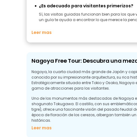
¿Es adecuado para visitantes primerizos?
Sí, las visitas guiadas funcionan bien para los que v
un guía te ayuda a encontrar lo que merece la pena 
Leer mas
Nagoya Free Tour: Descubra una mezcl
Nagoya, la cuarta ciudad más grande de Japón y capita
conocido por su impresionante arquitectura, su rica his
Estratégicamente situada entre Tokio y Osaka, Nagoya e
gama de atracciones para los visitantes.
Uno de los monumentos más destacados de Nagoya es el C
shogunato Tokugawa. El castillo, con sus emblemátic
tigre), ofrece una fascinante visión del pasado feudal de
época de floración de los cerezos, albergan también u
históricas.
Leer mas