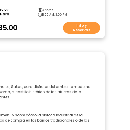
3 horas
do por
 Hara
11:00 AM, 3:00 PM
85.00
Info y
Reservas
onales, Sakae, para disfrutar del ambiente moderno
ma, el castillo histórico de las afueras de la
antes.
men- y sobre cómo la historia industrial de la
itos de compra en los barrios tradicionales o de las