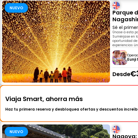
NUEVO
Parque d
Nagashim
Sé el prime
Únase a esta po
Sumérjase en la
oportunidad de 
experiencias ún
Opera
Eunji
€
Desde
Viaja Smart, ahorra más
Haz tu primera reserva y desbloquea ofertas y descuentos increíb
NUEVO
Nagoya: 