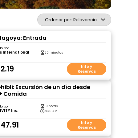
Ordenar por: Relevancia
 Nagoya: Entrada
do por
s International
30 minutos
2.19
Info y
Reservas
hibli: Excursión de un día desde
+ Comida
10 horas
do por
IVITY Inc.
8:40 AM
47.91
Info y
Reservas