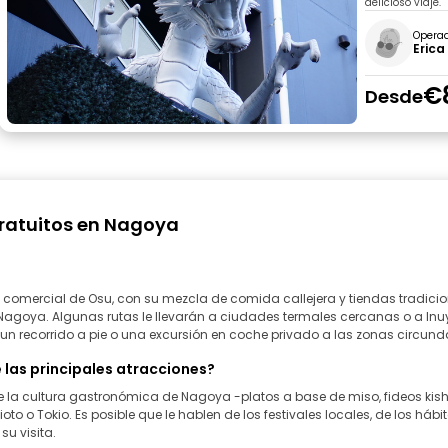
delicioso viaje.
Opera
Erica
€
Desde
gratuitos en Nagoya
o comercial de Osu, con su mezcla de comida callejera y tiendas tradici
e Nagoya. Algunas rutas le llevarán a ciudades termales cercanas o a Inuya
un recorrido a pie o una excursión en coche privado a las zonas circund
de las principales atracciones?
 la cultura gastronómica de Nagoya -platos a base de miso, fideos kishi
to o Tokio. Es posible que le hablen de los festivales locales, de los háb
su visita.