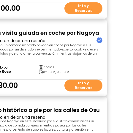
100.00
Info y
Reservas
a visita guiada en coche por Nagoya
ro en dejar una reseña
 un cómodo recorrido privado en coche por Nagoya y sus
iados por un divertido y experimentado experto local. Relájese y
 vistas y de una amena conversación mientras viajamos de un
7 horas
do por
e Roso
8:30 AM, 9:00 AM
90.00
Info y
Reservas
 histórico a pie por las calles de Osu
ro en dejar una reseña
r de Nagoya en este recorrido por el distrito comercial de Osu.
cla de comida callejera mientras pasea por las calles
a mezcla perfecta de sabores locales, cultura y diversión en un