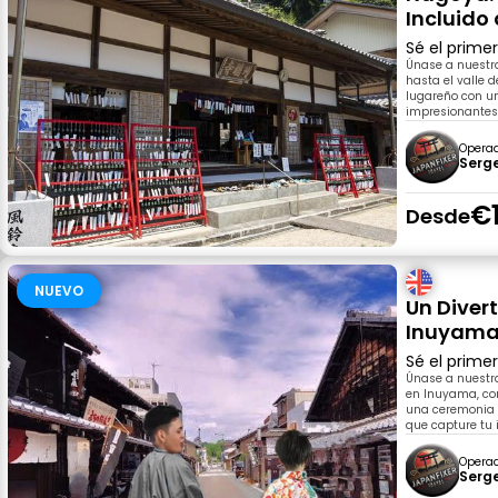
Incluido 
Sé el prime
Únase a nuestr
hasta el valle d
lugareño con un
impresionantes 
Opera
Serg
€
Desde
NUEVO
Un Divert
Inuyama 
Sé el prime
Únase a nuestra
en Inuyama, con
una ceremonia d
que capture tu i
Opera
Serg