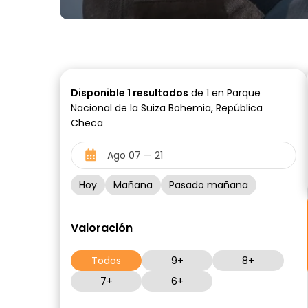
Disponible
1
resultados
de 1 en Parque
Nacional de la Suiza Bohemia, República
Checa
Hoy
Mañana
Pasado mañana
Valoración
Todos
9+
8+
7+
6+