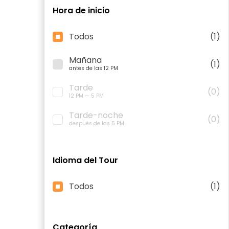
Hora de inicio
Todos
(1)
Mañana
(1)
antes de las 12 PM
Tarde
(0)
12 PM — 5 PM
Tarde-noche
(0)
después de las 5 PM
Idioma del Tour
Todos
(1)
Categoría