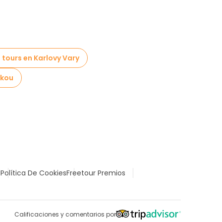
 tours en Karlovy Vary
rkou
l
Política De Cookies
Freetour Premios
Calificaciones y comentarios por