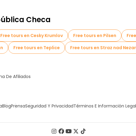
pública Checa
Free tours en Cesky Krumlov
Free tours en Pilsen
Free
en
Free tours en Teplice
Free tours en Straz nad Neza
a De Afiliados
a
Blog
Prensa
Seguridad Y Privacidad
Términos E Información Lega