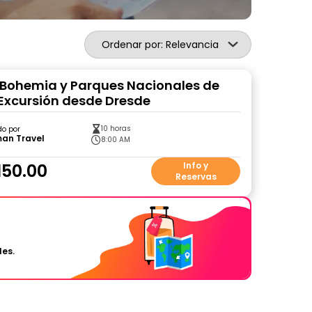
Ordenar por: Relevancia
 Bohemia y Parques Nacionales de
 Excursión desde Dresde
10 horas
do por
an Travel
8:00 AM
150.00
Info y
Reservas
les.