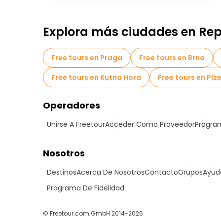
Explora más ciudades en Re
Free tours en Praga
Free tours en Brno
Free tours en Kutna Hora
Free tours en Plz
Operadores
Unirse A Freetour
Acceder Como Proveedor
Program
Nosotros
Destinos
Acerca De Nosotros
Contacto
Grupos
Ayud
Programa De Fidelidad
© Freetour.com GmbH 2014-2026