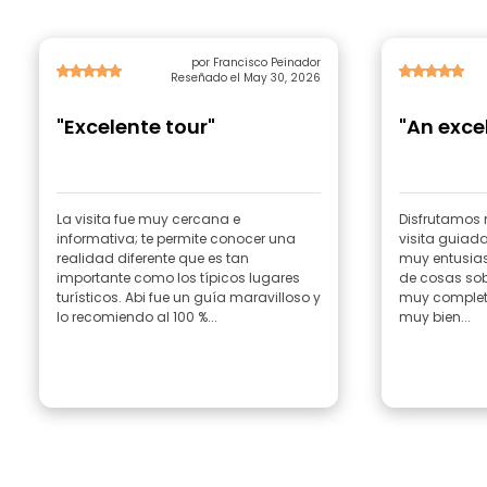
por Francisco Peinador
Reseñado el May 30, 2026
"Excelente tour"
"An excel
La visita fue muy cercana e
Disfrutamos
informativa; te permite conocer una
visita guiad
realidad diferente que es tan
muy entusias
importante como los típicos lugares
de cosas sob
turísticos. Abi fue un guía maravilloso y
muy completa
lo recomiendo al 100 %...
muy bien...