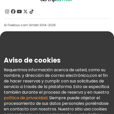
Acerca De Nosotros
Contacto
Grupos
© Freetour.com GmbH 2014-2026
Ayuda
Blog
Prensa
Seguridad Y Privacidad
Aviso de cookies
Términos E Información Legal
Política De Cookies
Requerimos información acerca de usted, como su
nombre, y dirección de correo electrónico,con el fin
Freetour Premios
de hacer reservas y cumplir con sus solicitudes de
Programa De Fidelidad
servicio a través de la plataforma. Esto se especifica
también durante el proceso de reserva y en nuestra
política de privacidad
. Siempre puede objetar el
procesamiento de sus datos personales poniéndose
en contacto con nosotros. Nuestro sitio usa cookies