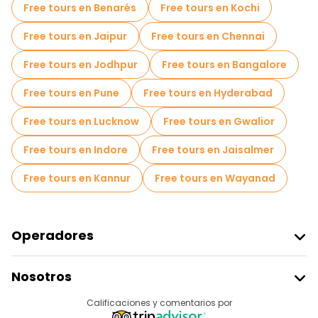
Free tours en Benarés
Free tours en Kochi
Tours de degustación locales en Bombay
Free tours en Jaipur
Free tours en Chennai
Free tours de un día en Bombay
Free tours en Jodhpur
Free tours en Bangalore
Free tours nocturnos a pie en Bombay
Free tours en Pune
Free tours en Hyderabad
Tours en bicicleta en Bombay
Free tours en Lucknow
Free tours en Gwalior
Tours gastronómicos en Bombay
Free tours en Indore
Free tours en Jaisalmer
Free tours cerca Gateway Of India Mumbai
Free tours en Kannur
Free tours en Wayanad
Free tours cerca Elephanta Caves
Free tours cerca The Taj Mahal Palace, Mumbai
Operadores
Unirse A Freetour
Nosotros
Acceder Como Proveedor
Destinos
Calificaciones y comentarios por
Programa De Afiliados