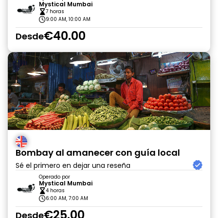
Mystical Mumbai
7 horas
9:00 AM, 10:00 AM
€40.00
Desde
Bombay al amanecer con guía local
Sé el primero en dejar una reseña
Operado por
Mystical Mumbai
4 horas
6:00 AM, 7:00 AM
€25.00
Desde