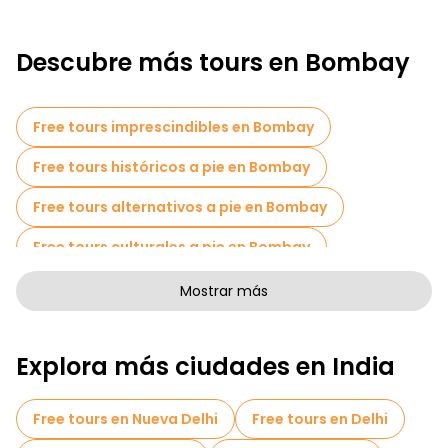
Descubre más tours en Bombay
Free tours imprescindibles en Bombay
Free tours históricos a pie en Bombay
Free tours alternativos a pie en Bombay
Free tours culturales a pie en Bombay
Free tours de arte a pie en Bombay
Mostrar más
Free tours a pie para familias en Bombay
Explora más ciudades en India
Actividades deportivas en Bombay
Free tours de juderías en Bombay
Free tours en Nueva Delhi
Free tours en Delhi
Museos en Bombay
Tours mercados en Bombay