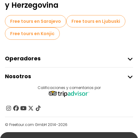
Tours de degustación locales en Mostar
y Herzegovina
Free tours de un día en Mostar
Free tours en Sarajevo
Free tours en Ljubuski
Tours gastronómicos en Mostar
Free tours en Konjic
Free tours cerca Mostar Old Bridge
Operadores
Unirse A Freetour
Nosotros
Acceder Como Proveedor
Destinos
Calificaciones y comentarios por
Programa De Afiliados
Acerca De Nosotros
Contacto
Grupos
© Freetour.com GmbH 2014-2026
Ayuda
Blog