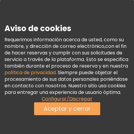
Prensa
Seguridad Y Privacidad
Aviso de cookies
Términos E Información Legal
Política De Cookies
Requerimos información acerca de usted, como su
nombre, y dirección de correo electrónico,con el fin
Freetour Premios
de hacer reservas y cumplir con sus solicitudes de
Programa De Fidelidad
servicio a través de la plataforma. Esto se especifica
también durante el proceso de reserva y en nuestra
política de privacidad
. Siempre puede objetar el
procesamiento de sus datos personales poniéndose
en contacto con nosotros. Nuestro sitio usa cookies
para entregar una experiencia de usuario óptima.
Configurar/Discrepar
Aceptar y cerrar