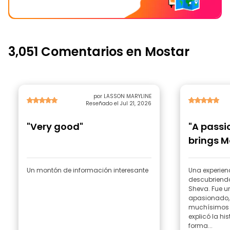
3,051 Comentarios en Mostar
por LASSON MARYLINE
Reseñado el Jul 21, 2026
"Very good"
"A passi
brings M
life"
Un montón de información interesante
Una experien
descubriendo
Sheva. Fue un
apasionado,
muchísimos 
explicó la hi
forma...