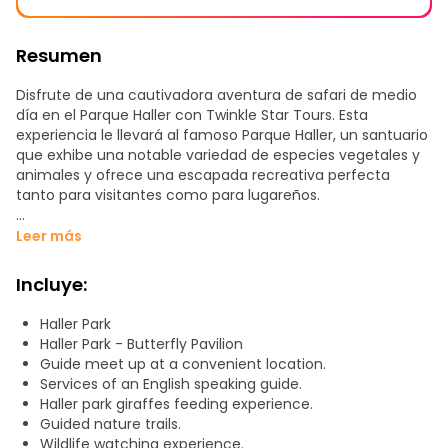
Resumen
Disfrute de una cautivadora aventura de safari de medio
día en el Parque Haller con Twinkle Star Tours. Esta
experiencia le llevará al famoso Parque Haller, un santuario
que exhibe una notable variedad de especies vegetales y
animales y ofrece una escapada recreativa perfecta
tanto para visitantes como para lugareños.
Tenga en cuenta que las entradas al Parque Haller, las
Leer más
comidas y bebidas, las propinas, los gastos personales y los
traslados desde y hasta el hotel no están incluidos en el
Incluye:
precio de la excursión.
Haller Park
Explore las diversas atracciones del parque, como el
Haller Park - Butterfly Pavilion
santuario de animales, el parque de reptiles, la
Guide meet up at a convenient location.
piscifactoría, los corrales de cocodrilos, la zona de
Services of an English speaking guide.
observación de jirafas y los jardines de palmeras. Por el
Haller park giraffes feeding experience.
camino, encontrará fascinantes animales salvajes como
Guided nature trails.
jirafas, cocodrilos, tortugas gigantes e hipopótamos en un
Wildlife watching experience.