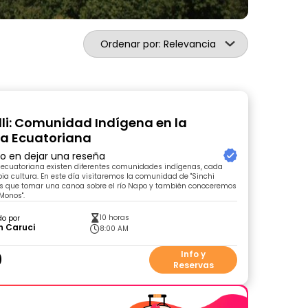
Ordenar por: Relevancia
li: Comunidad Indígena en la
a Ecuatoriana
ro en dejar una reseña
 ecuatoriana existen diferentes comunidades indígenas, cada
ia cultura. En este día visitaremos la comunidad de "Sinchi
s que tomar una canoa sobre el río Napo y también conoceremos
 Monos".
10 horas
do por
n Caruci
8:00 AM
0
Info y
Reservas