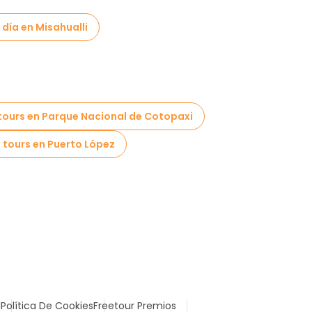
 día en Misahualli
tours en Parque Nacional de Cotopaxi
 tours en Puerto López
l
Política De Cookies
Freetour Premios