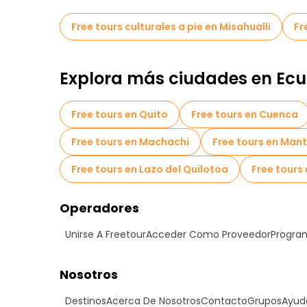
Free tours culturales a pie en Misahualli
Fr
Explora más ciudades en Ec
Free tours en Quito
Free tours en Cuenca
Free tours en Machachi
Free tours en Man
Free tours en Lazo del Quilotoa
Free tours
Operadores
Unirse A Freetour
Acceder Como Proveedor
Program
Nosotros
Destinos
Acerca De Nosotros
Contacto
Grupos
Ayud