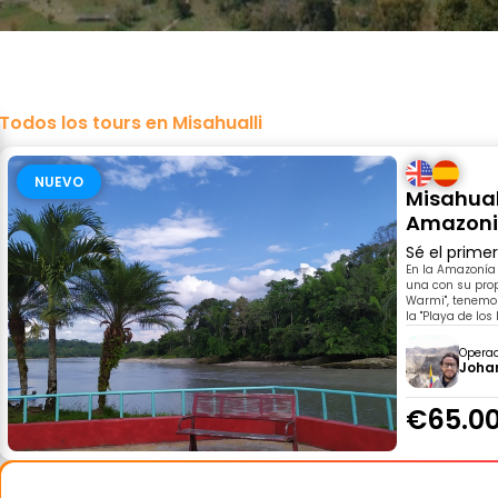
Todos los tours en Misahualli
NUEVO
Misahual
Amazoni
Sé el prime
En la Amazonía
una con su prop
Warmi", tenemo
la "Playa de los
Opera
Joha
€65.0