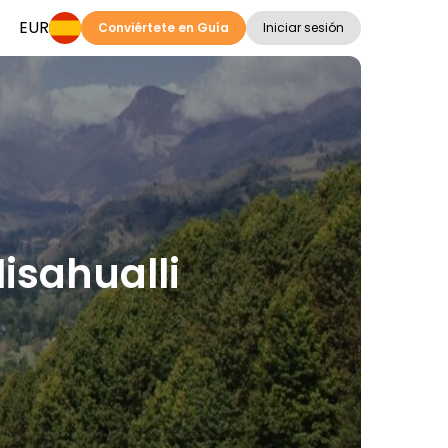
EUR
Conviértete en Guía
Iniciar sesión
Misahualli