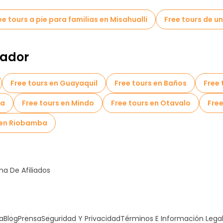
ee tours a pie para familias en Misahualli
Free tours de un
uador
Free tours en Guayaquil
Free tours en Baños
Free 
ta
Free tours en Mindo
Free tours en Otavalo
Free
 en Riobamba
a De Afiliados
a
Blog
Prensa
Seguridad Y Privacidad
Términos E Información Lega