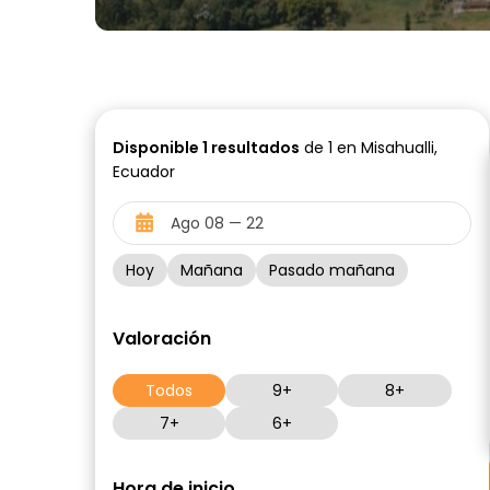
Disponible
1
resultados
de 1 en Misahualli,
Ecuador
Hoy
Mañana
Pasado mañana
Valoración
Todos
9+
8+
7+
6+
Hora de inicio