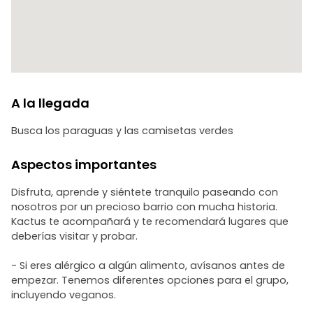
- Recomendaciones: Lleva sombrilla, chamarra y zapatos
cerrados. Cada taco cuesta alrededor de MXN 20 y el agua
MXN 25, así que considéralo al traer efectivo.
Importante:
A la llegada
Si no puedes asistir, por favor cancela tu reservación con 2
horas de anticipación por respeto a nosotros. Puedes
Busca los paraguas y las camisetas verdes
cancelar a través del correo de confirmación o del
WhatsApp que te envió los datos del lugar.
Aspectos importantes
Disfruta, aprende y siéntete tranquilo paseando con
nosotros por un precioso barrio con mucha historia.
Kactus te acompañará y te recomendará lugares que
deberías visitar y probar.
- Si eres alérgico a algún alimento, avísanos antes de
empezar. Tenemos diferentes opciones para el grupo,
incluyendo veganos.