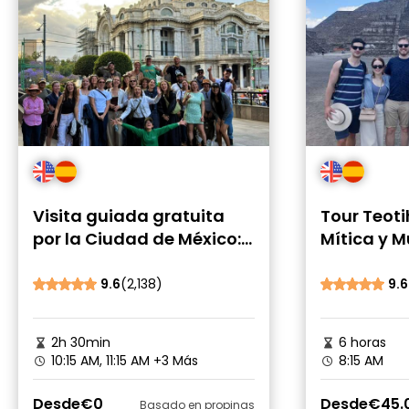
Visita guiada gratuita
Tour Teot
por la Ciudad de México:
Mítica y M
la mejor forma de
conocerla
9.6
(2,138)
9.6
2h 30min
6 horas
10:15 AM, 11:15 AM
+3 Más
8:15 AM
Desde
€0
Desde
€45.
Basado en propinas