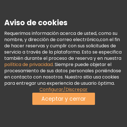
Prensa
Seguridad Y Privacidad
Aviso de cookies
Términos E Información Legal
Política De Cookies
Requerimos información acerca de usted, como su
nombre, y dirección de correo electrónico,con el fin
Freetour Premios
de hacer reservas y cumplir con sus solicitudes de
Programa De Fidelidad
servicio a través de la plataforma. Esto se especifica
también durante el proceso de reserva y en nuestra
política de privacidad
. Siempre puede objetar el
procesamiento de sus datos personales poniéndose
en contacto con nosotros. Nuestro sitio usa cookies
para entregar una experiencia de usuario óptima.
Configurar/Discrepar
Aceptar y cerrar
Ver disponibilidad