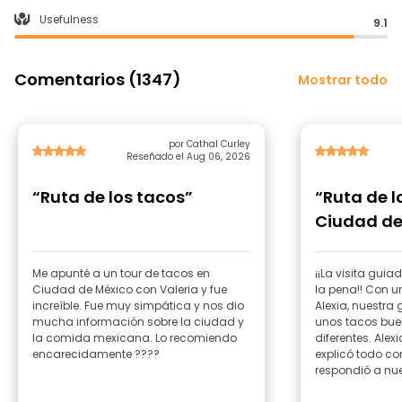
Usefulness
9.1
Comentarios (1347)
Mostrar todo
por Cathal Curley
Reseñado el Aug 06, 2026
“Ruta de los tacos”
“Ruta de l
Ciudad de
Me apunté a un tour de tacos en
¡¡La visita gui
Ciudad de México con Valeria y fue
la pena!! Con u
increíble. Fue muy simpática y nos dio
Alexia, nuestra
mucha información sobre la ciudad y
unos tacos buen
la comida mexicana. Lo recomiendo
diferentes. Alex
encarecidamente ????
explicó todo co
respondió a nu
recomendó los 