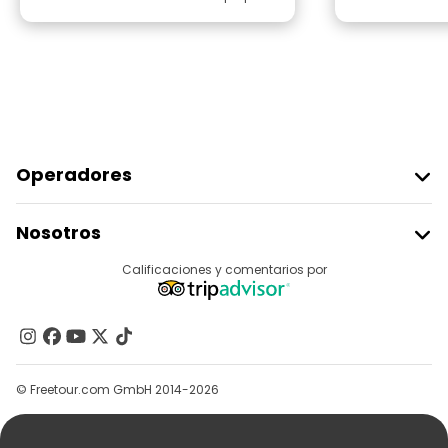
Operadores
Unirse A Freetour
Nosotros
Acceder Como Proveedor
Destinos
Calificaciones y comentarios por
Programa De Afiliados
Acerca De Nosotros
Contacto
Grupos
© Freetour.com GmbH 2014-2026
Ayuda
Blog