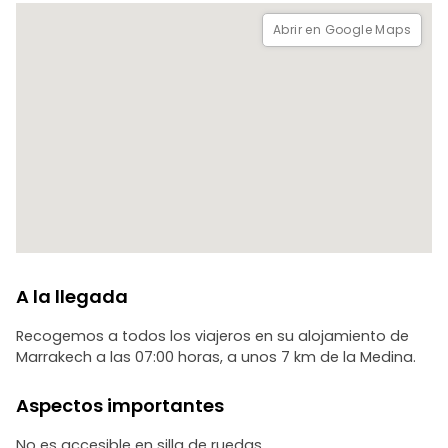
inolvidable excursión por el desierto marroquí combina
historia, cultura y aventura para vivir la experiencia de su
Abrir en Google Maps
vida
A la llegada
Recogemos a todos los viajeros en su alojamiento de
Marrakech a las 07:00 horas, a unos 7 km de la Medina.
Aspectos importantes
No es accesible en silla de ruedas.