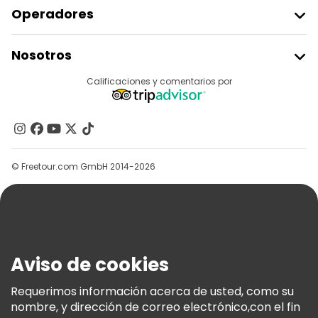
Operadores
Unirse A Freetour
Nosotros
Acceder Como Proveedor
Destinos
Calificaciones y comentarios por
Programa De Afiliados
Acerca De Nosotros
Contacto
Grupos
© Freetour.com GmbH 2014-2026
Ayuda
Blog
Prensa
Seguridad Y Privacidad
Aviso de cookies
Términos E Información Legal
Política De Cookies
Requerimos información acerca de usted, como su
nombre, y dirección de correo electrónico,con el fin
Freetour Premios