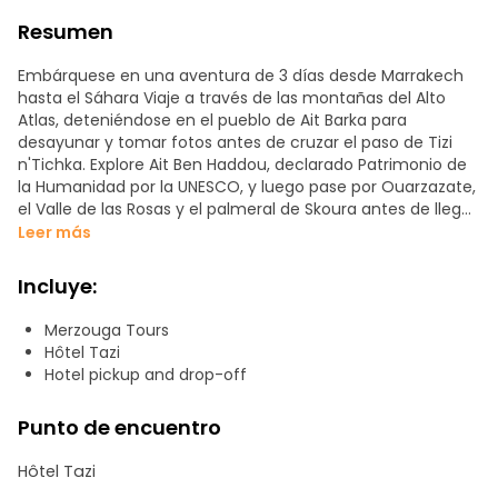
Resumen
Embárquese en una aventura de 3 días desde Marrakech
hasta el Sáhara Viaje a través de las montañas del Alto
Atlas, deteniéndose en el pueblo de Ait Barka para
desayunar y tomar fotos antes de cruzar el paso de Tizi
n'Tichka. Explore Ait Ben Haddou, declarado Patrimonio de
la Humanidad por la UNESCO, y luego pase por Ouarzazate,
el Valle de las Rosas y el palmeral de Skoura antes de llegar
al Valle del Dades para cenar y pasar la noche.
Leer más
El segundo día, visite las espectaculares gargantas del
Incluye:
Todgha antes de dirigirse a Merzouga. El 4x4 le espera para
llevarle a través de las impresionantes dunas de Erg Chebbi
Merzouga Tours
al atardecer. Disfrute de una cena tradicional, música
Hôtel Tazi
bereber y una noche en un lujoso campamento del
Hotel pickup and drop-off
desierto bajo las estrellas.
Punto de encuentro
Despiértese temprano el tercer día para disfrutar de un
impresionante amanecer en el Sáhara, y después regrese
Hôtel Tazi
a Marrakech haciendo paradas panorámicas. Esta