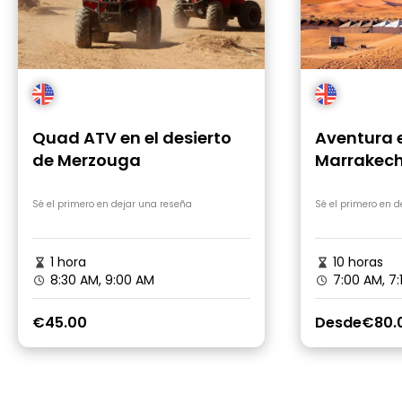
Quad ATV en el desierto
Aventura e
de Merzouga
Marrakech
Sé el primero en dejar una reseña
Sé el primero en 
1 hora
10 horas
8:30 AM, 9:00 AM
7:00 AM, 7:
€45.00
Desde
€80.