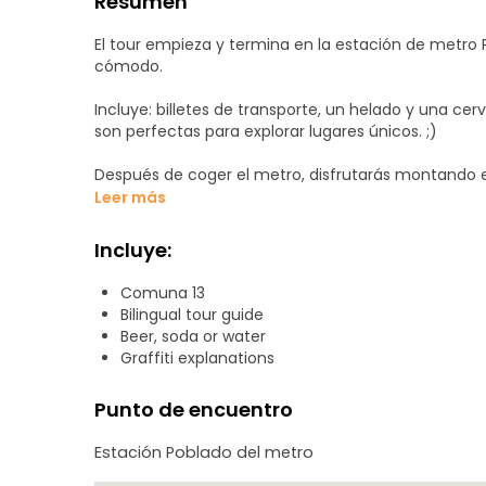
Resumen
El tour empieza y termina en la estación de metro
cómodo.
Incluye: billetes de transporte, un helado y una c
son perfectas para explorar lugares únicos. ;)
Después de coger el metro, disfrutarás montando e
continuación, cogerá un autobús hasta el barrio de l
Leer más
sorprenderán diversas expresiones artísticas, como 
grafitis y espectáculos de danza.
Incluye:
Verá espectaculares graffitis, que pintan los artistas 
Comuna 13
grafitis y responderá a sus preguntas.
Bilingual tour guide
Beer, soda or water
También disfrutará de espectáculos callejeros com
Graffiti explanations
Por último, el guía le llevará a un bar con el mejo
Punto de encuentro
Medellín.
Estación Poblado del metro