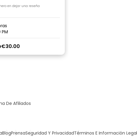
imero en dejar una reseña
ras
0 PM
e
€30.00
a De Afiliados
a
Blog
Prensa
Seguridad Y Privacidad
Términos E Información Lega