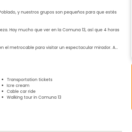
 Poblado, y nuestros grupos son pequeños para que estés
erveza. Hay mucho que ver en la Comuna 13, así que 4 horas
n el metrocable para visitar un espectacular mirador. A
os grafitis, donde comienza el recorrido a pie. Le
grafitis, pinturas al óleo, artesanía, ropa estampada con
locales. El guía le explicará el significado de los principales
Transportation tickets
Icre cream
Cable car ride
o break dance, rap o trova (género musical tradicional).
Walking tour in Comuna 13
r mirador de la Comuna 13 y de una parte importante de