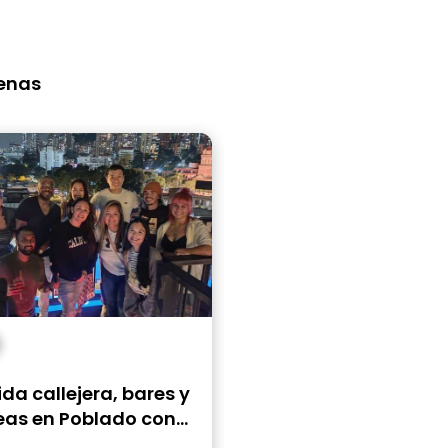
ir esta parada, ya que existen
specíficos para ese tema.
denas
a callejera, bares y
eas en Poblado con
ugareño