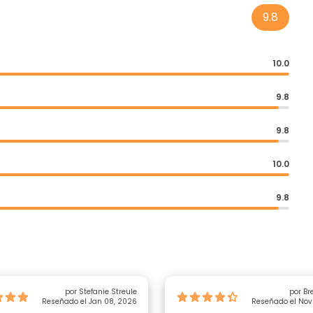
9.8
10.0
9.8
9.8
10.0
9.8
por Stefanie Streule
por Bre
Reseñado el Jan 08, 2026
Reseñado el Nov