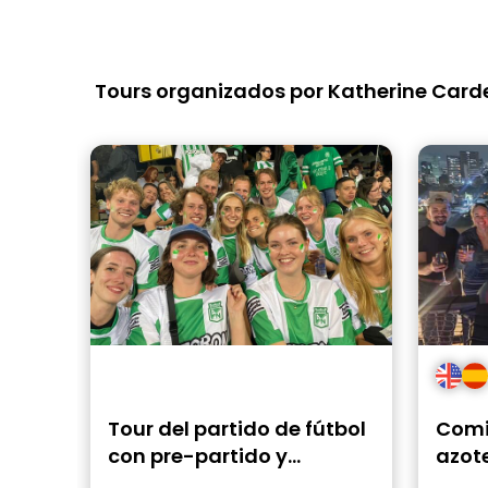
no inclu
tours e
Tours organizados por Katherine Car
Tour del partido de fútbol
Comid
con pre-partido y
azot
entradas
un l