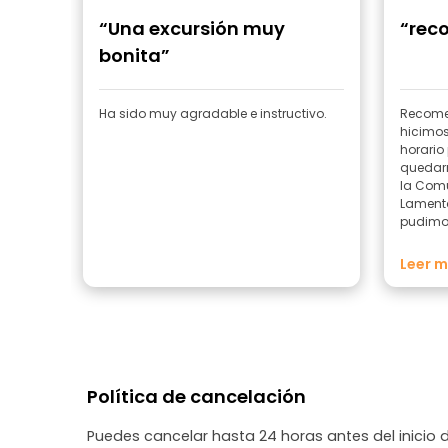
“Una excursión muy
“rec
bonita”
Ha sido muy agradable e instructivo.
Recomen
hicimos 
horario
quedar
la Comu
Lamenta
pudimos
Nuestro 
todo lo
Leer 
interes
muy pen
no nos 
tienda 
escucha
proceso
informac
Política de cancelación
poco ab
aprende
Puedes cancelar hasta 24 horas antes del inicio 
sobre e