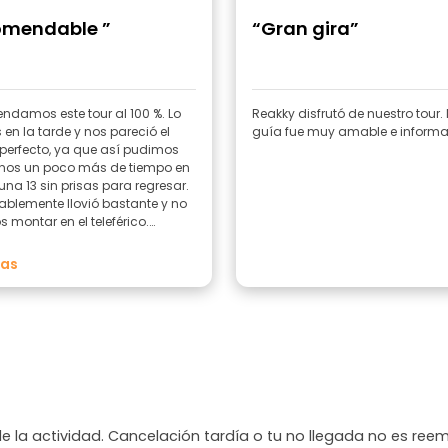
omendable ”
“Gran gira”
damos este tour al 100 %. Lo
Reakky disfrutó de nuestro tour.
en la tarde y nos pareció el
guía fue muy amable e informa
 perfecto, ya que así pudimos
nos un poco más de tiempo en
na 13 sin prisas para regresar.
blemente llovió bastante y no
 montar en el teleférico.
guía, Camilo, lo hizo excelente:
 que nos contó fue muy
mas
ante y en todo momento estuvo
diente del grupo. Lo único que
gustó fue una parada en una
de café, donde tuvimos que
r una explicación sobre el
. Esto no estaba incluido en la
ión del tour y nos resultó un
urrido, ya que íbamos a
r sobre la Comuna 13 y no
de la actividad. Cancelación tardía o tu no llegada no es ree
l café. Creemos que sería mejor