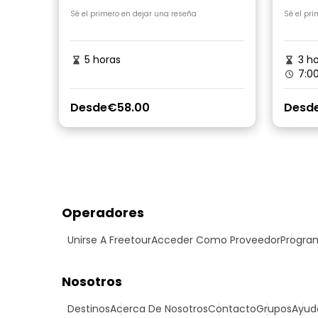
Sé el primero en dejar una reseña
Sé el pr
5 horas
3 ho
7:0
Desde
€58.00
Desd
Operadores
Unirse A Freetour
Acceder Como Proveedor
Program
Nosotros
Destinos
Acerca De Nosotros
Contacto
Grupos
Ayud