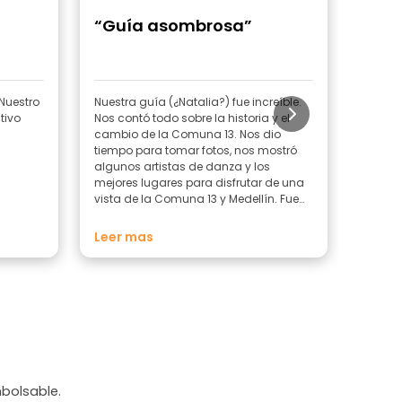
“Guía asombrosa”
“Com
 Nuestro
Nuestra guía (¿Natalia?) fue increíble.
Super f
tivo
Nos contó todo sobre la historia y el
amable
cambio de la Comuna 13. Nos dio
miedo 
tiempo para tomar fotos, nos mostró
interesa
algunos artistas de danza y los
ambien
mejores lugares para disfrutar de una
histori
vista de la Comuna 13 y Medellín. Fue
es hoy
muy amable y respondió cualquier
altame
duda que tuviéramos. Muy
Orle p
Leer mas
Leer 
recomendado ????
conmig
fun day
mbolsable.