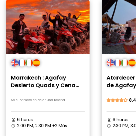
Marrakech : Agafay
Atardecer 
Desierto Quads y Cena
de Agafay
Espectáculo
espectácu
Marrakec
8.4
Sé el primero en dejar una reseña
6 horas
6 horas
2:00 PM, 2:30 PM
+2 Más
2:30 PM, 3: