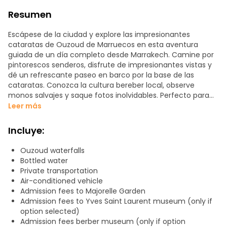
Resumen
Escápese de la ciudad y explore las impresionantes
cataratas de Ouzoud de Marruecos en esta aventura
guiada de un día completo desde Marrakech. Camine por
pintorescos senderos, disfrute de impresionantes vistas y
dé un refrescante paseo en barco por la base de las
cataratas. Conozca la cultura bereber local, observe
monos salvajes y saque fotos inolvidables. Perfecto para
los amantes de la naturaleza y los aventureros que deseen
Leer más
conocer una de las maravillas naturales más bellas de
Marruecos.
Incluye:
Ouzoud waterfalls
Bottled water
Private transportation
Air-conditioned vehicle
Admission fees to Majorelle Garden
Admission fees to Yves Saint Laurent museum (only if
option selected)
Admission fees berber museum (only if option