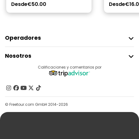
Desde
€50.00
Desde
€16.
Operadores
Unirse A Freetour
Nosotros
Acceder Como Proveedor
Destinos
Calificaciones y comentarios por
Programa De Afiliados
Acerca De Nosotros
Contacto
Grupos
© Freetour.com GmbH 2014-2026
Ayuda
Blog
Prensa
Seguridad Y Privacidad