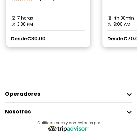
7 horas
4h 30min
3:30 PM
9:00 AM
Desde
€30.00
Desde
€70.
Operadores
Unirse A Freetour
Nosotros
Acceder Como Proveedor
Destinos
Calificaciones y comentarios por
Programa De Afiliados
Acerca De Nosotros