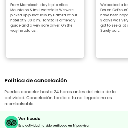
From Marrakech: day trip to Atlas
We booked a to
Mountains & imlil waterfalls We were
Fes on GetYour
picked up punctually by Hamza at our
have been happi
hotel at 9:00 a.m. Hamza is a friendly
3 days was very
guide and a very safe driver. On the
got to see a lot 
way he told us...
Surely part...
Política de cancelación
Puedes cancelar hasta 24 horas antes del inicio de la
actividad. Cancelación tardía o tu no llegada no es
reembolsable.
Verificado
Esta actividad ha sido verificada en Tripadvisor