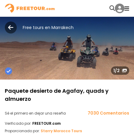
Free tours en Marrakech
1
/2
Paquete desierto de Agafay, quads y
almuerzo
7030 Comentarios
Sé el primero en dejar una reseña
Verificado por:
FREETOUR.com
Proporcionado por:
Starry Morocco Tours