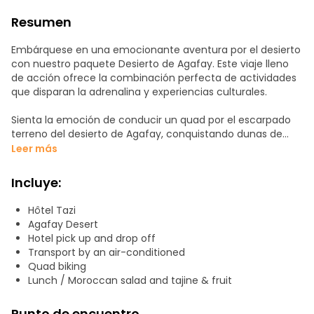
Resumen
Embárquese en una emocionante aventura por el desierto
con nuestro paquete Desierto de Agafay. Este viaje lleno
de acción ofrece la combinación perfecta de actividades
que disparan la adrenalina y experiencias culturales.
Sienta la emoción de conducir un quad por el escarpado
terreno del desierto de Agafay, conquistando dunas de
arena por el camino. A continuación, contemple el
Leer más
impresionante paisaje desértico desde un punto de vista
único.
Incluye:
Por último, deléitese con un delicioso almuerzo en un
Hôtel Tazi
pintoresco entorno desértico, saboreando los sabores de la
Agafay Desert
auténtica cocina marroquí. Este viaje promete un día
Hotel pick up and drop off
inolvidable lleno de emoción, inmersión cultural y
Transport by an air-conditioned
deliciosos manjares.
Quad biking
Lunch / Moroccan salad and tajine & fruit
Punto de encuentro