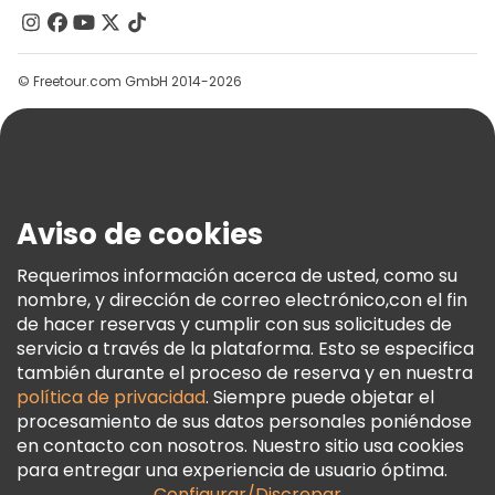
Contacto
Grupos
© Freetour.com GmbH 2014-2026
Ayuda
Blog
Prensa
Seguridad Y Privacidad
Aviso de cookies
Términos E Información Legal
Política De Cookies
Requerimos información acerca de usted, como su
nombre, y dirección de correo electrónico,con el fin
Freetour Premios
de hacer reservas y cumplir con sus solicitudes de
Programa De Fidelidad
servicio a través de la plataforma. Esto se especifica
también durante el proceso de reserva y en nuestra
política de privacidad
. Siempre puede objetar el
procesamiento de sus datos personales poniéndose
en contacto con nosotros. Nuestro sitio usa cookies
para entregar una experiencia de usuario óptima.
Configurar/Discrepar