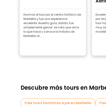
Adri
rec
Hicimos el tour por el centro histórico de
Excelen
Marbella y fue una experiencia
por án
excelente. Nuestro guía, Adrián, fue
tour ha
simplemente genial: se nota que ama
muy si
lo que hace y conoce la historia de
increíbl
Marbella al...
Descubre más tours en Marbe
Free tours históricos a pie en Marbella
Fre