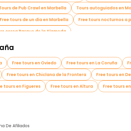
Tours de Pub Crawl en Marbella
Tours autoguiados en Ma
Free tours de un día en Marbella
Free tours nocturnos a p
urs cerca Parque de la Alameda
paña
a
Free tours en Oviedo
Free tours en La Coruña
F
Free tours en Chiclana de la Frontera
Free tours en D
e tours en Figueres
Free tours en Altura
Free tours en
a De Afiliados