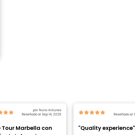
por Nuno Antunes
Reseñado el Sep 14, 2025
Reseñado el S
e Tour Marbella con
"Quality experience"