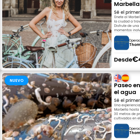
Marbella
Sé el prime
Únete al Marbel
la ciudad a tra
Disfrute de una 
momentos inolvi
Opera
Thom
€
Desde
NUEVO
Paseo en
el agua
Sé el prime
Una experiencia
Marbella hasta
30 metros de p
cultivadas en 
Opera
Thom