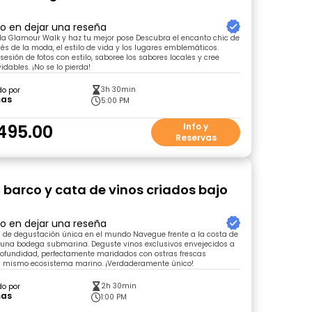
ro en dejar una reseña
la Glamour Walk y haz tu mejor pose Descubra el encanto chic de
vés de la moda, el estilo de vida y los lugares emblemáticos.
sesión de fotos con estilo, saboree los sabores locales y cree
dables. ¡No se lo pierda!
3h 30min
do por
as
5:00 PM
495.00
Info y
Reservas
 barco y cata de vinos criados bajo
ro en dejar una reseña
 de degustación única en el mundo Navegue frente a la costa de
 una bodega submarina. Deguste vinos exclusivos envejecidos a
rofundidad, perfectamente maridados con ostras frescas
el mismo ecosistema marino. ¡Verdaderamente único!
2h 30min
do por
as
1:00 PM