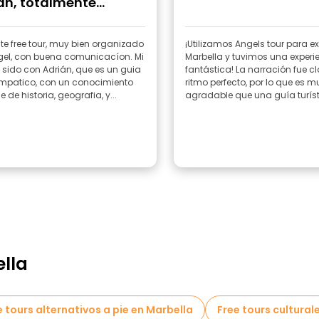
án, totalmente
omendado!"
te free tour, muy bien organizado
¡Utilizamos Angels tour para ex
gel, con buena comunicacíon. Mi
Marbella y tuvimos una experi
 sido con Adrián, que es un guia
fantástica! La narración fue cl
mpatico, con un conocimiento
ritmo perfecto, por lo que es
e de historia, geografia, y...
agradable que una guía turístic
lla
e tours alternativos a pie en Marbella
Free tours cultural