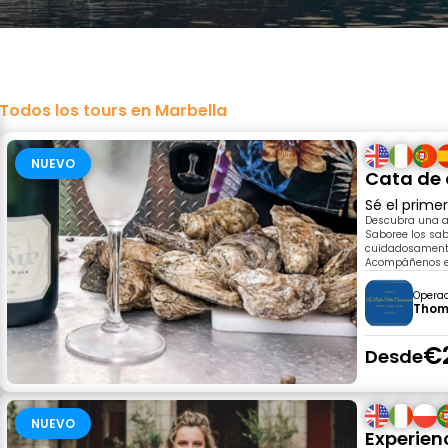
Todos los tours en Marbella
NUEVO
Cata de 
Sé el prime
Descubra una a
Saboree los sab
cuidadosamente
Acompáñenos e
Opera
Thom
€
Desde
NUEVO
Experien