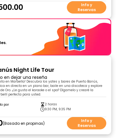
500.00
Info y
Reservas
les.
anús Night Life Tour
ro en dejar una reseña
tuito en Marbella! Descubra los yates y bares de Puerto Banús,
ica en directo en un piano bar, baile en una discoteca y explore
de Oro. ¿Le gusta el karaoke o el spa? Dígamelo y crearé la
bellí perfecta para usted.
2 horas
do por
o
9:30 PM, 9:35 PM
0
Info y
Basado en propinas
Reservas