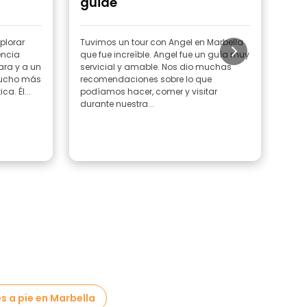
guide"
plorar
Tuvimos un tour con Angel en Marbella
Much
encia
que fue increíble. Angel fue un guía muy
noso
ara y a un
servicial y amable. Nos dio muchas
tant
 mucho más
recomendaciones sobre lo que
Espe
a. Él...
podíamos hacer, comer y visitar
durante nuestra...
es a pie en Marbella