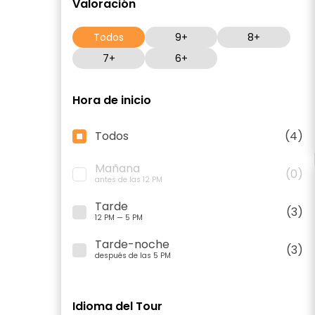
Valoración
Todos
9+
8+
7+
6+
Hora de inicio
Todos
(4)
Mañana
(0)
antes de las 12 PM
Tarde
(3)
12 PM — 5 PM
Tarde-noche
(3)
después de las 5 PM
Idioma del Tour