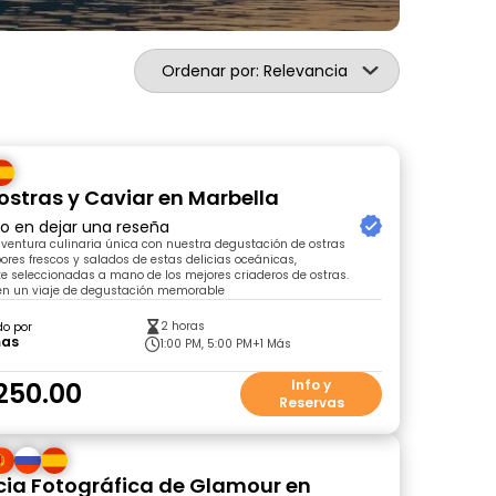
Ordenar por: Relevancia
ostras y Caviar en Marbella
ro en dejar una reseña
ventura culinaria única con nuestra degustación de ostras
ores frescos y salados de estas delicias oceánicas,
 seleccionadas a mano de los mejores criaderos de ostras.
n un viaje de degustación memorable
2 horas
do por
as
1:00 PM, 5:00 PM
+1 Más
250.00
Info y
Reservas
cia Fotográfica de Glamour en