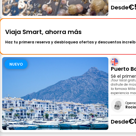
€
Desde
Viaja Smart, ahorra más
Haz tu primera reserva y desbloquea ofertas y descuentos increíb
NUEVO
Puerto B
Sé el prime
¡Tour local gra
disfrute de mús
la famosa Milla 
experiencia mar
Opera
Roci
€
Desde