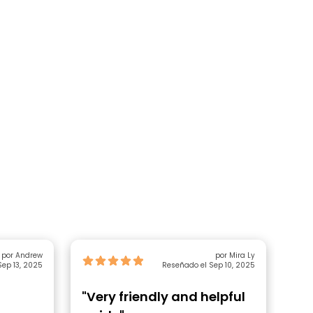
por Andrew
por Mira Ly
ep 13, 2025
Reseñado el Sep 10, 2025
"Very friendly and helpful
"F