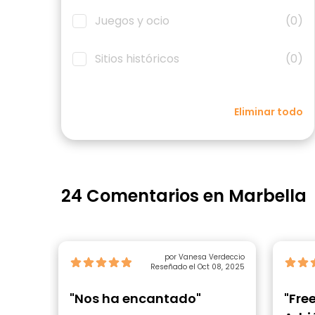
Juegos y ocio
(0)
Sitios históricos
(0)
Eliminar todo
24 Comentarios en Marbella
por Vanesa Verdeccio
Reseñado el Oct 08, 2025
"Nos ha encantado"
"Fre