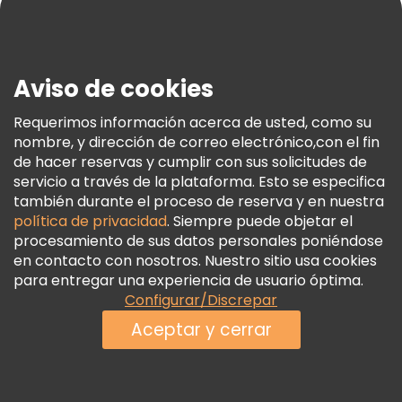
Blog
Prensa
Seguridad Y Privacidad
Aviso de cookies
Términos E Información Legal
Política De Cookies
Requerimos información acerca de usted, como su
nombre, y dirección de correo electrónico,con el fin
Freetour Premios
de hacer reservas y cumplir con sus solicitudes de
Programa De Fidelidad
servicio a través de la plataforma. Esto se especifica
también durante el proceso de reserva y en nuestra
política de privacidad
. Siempre puede objetar el
procesamiento de sus datos personales poniéndose
en contacto con nosotros. Nuestro sitio usa cookies
para entregar una experiencia de usuario óptima.
Configurar/Discrepar
Aceptar y cerrar