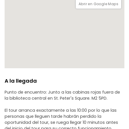
Shambles Square: Pub histórico y sobreviviente de siglos de
Abrir en Google Maps
cambios.
Catedral de Manchester (final): Testigo de la historia de la
ciudad a lo largo de los siglos.
A la llegada
Punto de encuentro: Junto a las cabinas rojas fuera de
la biblioteca central en St. Peter's Square. M2 5PD.
El tour arranca exactamente a las 10:00 por lo que las
personas que lleguen tarde habrán perdido la
oportunidad del tour, se ruega llegar 10 minutos antes
del inicio del tour para su correcto funcionamiento.