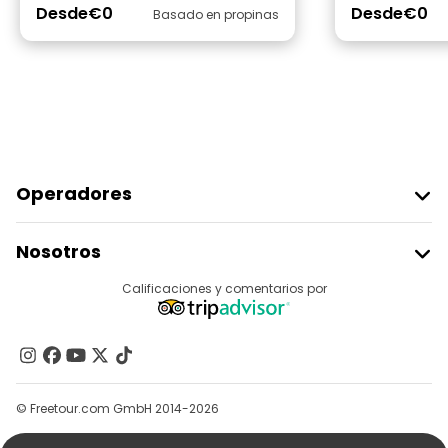
Desde
€0
Desde
€0
Basado en propinas
Operadores
Unirse A Freetour
Nosotros
Acceder Como Proveedor
Destinos
Calificaciones y comentarios por
Programa De Afiliados
Acerca De Nosotros
Contacto
Grupos
© Freetour.com GmbH 2014-2026
Ayuda