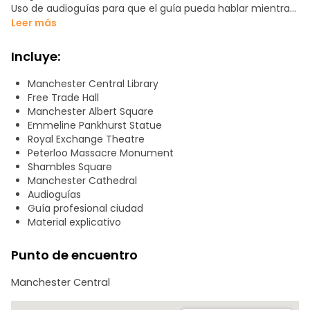
Uso de audioguías para que el guía pueda hablar mientras
camina en una experiencia único
Leer más
Recorrido:
Incluye:
Biblioteca Central (inicio): Punto de partida, un emblema
de la ciudad con su arquitectura neoclásica.
Manchester Central Library
Free Trade Hall
Estatua de las sufragistas: Manchester, cuna del
Manchester Albert Square
movimiento sufragista.
Emmeline Pankhurst Statue
Royal Exchange Theatre
Monumento a Peterloo: Un momento clave en la lucha por
Peterloo Massacre Monument
los derechos civiles en 1819.
Shambles Square
Manchester Cathedral
Hotel Midland: Historia de lujo y el lugar donde Rolls conoció
Audioguías
a Royce.
Guía profesional ciudad
Free Trade Hall: Desde discursos políticos hasta el
Material explicativo
legendario concierto de los Sex Pistols.
Punto de encuentro
Town Hall: Una joya neogótica y símbolo del poder de
Manchester.
Manchester Central
Royal Exchange: Del algodón al teatro, un espacio clave de
la ciudad.