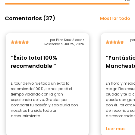
Comentarios (37)
Mostrar todo
por Pilar Saez Alcaraz
po
Reseñado el Jul 25, 2026
“Éxito total 100%
“Fantástic
recomendable ”
Mancheste
El tour de Ivo fue todo un éxito lo
En hora y media
recomiendo 100% , se nos pasó el
magnífico resum
tiempo volando con la gran
ciudad y te la c
experiencia de Ivo, Gracias por
quedo con gan
compartir tu pasión y sabiduría con
con él. Por otro 
nosotros ha sido todo un
del recorrido s
descubrimiento.
de recomendac
los días en Ma
experiencia ge
Leer mas