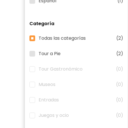
Español
(1)
Categoría
Todas las categorías
(2)
Tour a Pie
(2)
Tour Gastronómico
(0)
Museos
(0)
Entradas
(0)
Juegos y ocio
(0)