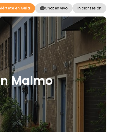
iértete en Guía
Chat en vivo
Iniciar sesión
 en Malmo