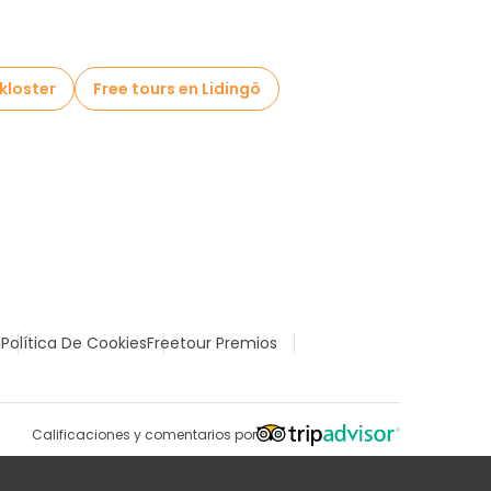
kloster
Free tours en Lidingö
l
Política De Cookies
Freetour Premios
Calificaciones y comentarios por