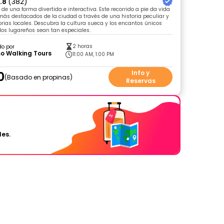
.8
(382)
e una forma divertida e interactiva. Este recorrido a pie da vida
más destacados de la ciudad a través de una historia peculiar y
orias locales. Descubra la cultura sueca y los encantos únicos
os lugareños sean tan especiales.
2 horas
do por
o Walking Tours
11:00 AM, 1:00 PM
0
Info y
Basado en propinas
Reservas
les.