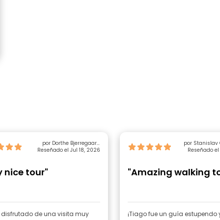
por Dorthe Bjerregaard
por Stanislav
Reseñado el Jul 18, 2026
Kristensen
Reseñado el 
 nice tour"
"Amazing walking t
disfrutado de una visita muy
¡Tiago fue un guía estupendo 