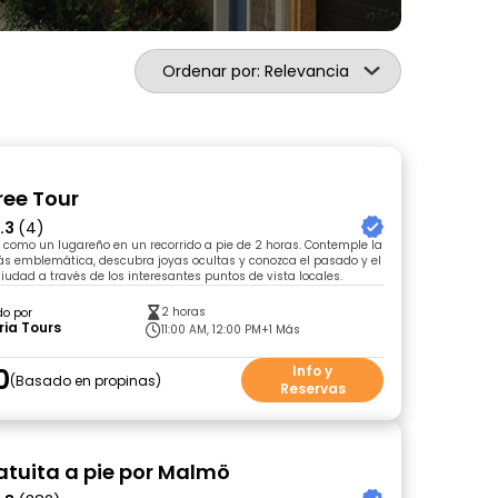
Ordenar por: Relevancia
ee Tour
.3
(4)
como un lugareño en un recorrido a pie de 2 horas. Contemple la
ás emblemática, descubra joyas ocultas y conozca el pasado y el
ciudad a través de los interesantes puntos de vista locales.
2 horas
do por
ria Tours
11:00 AM, 12:00 PM
+1 Más
0
Info y
Basado en propinas
Reservas
ratuita a pie por Malmö