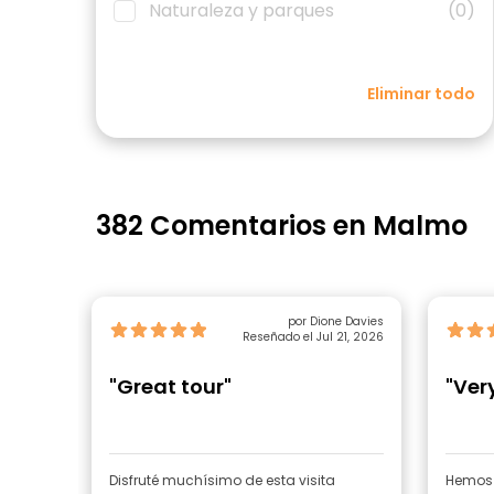
Naturaleza y parques
(0)
Eliminar todo
382 Comentarios en Malmo
por Dione Davies
Reseñado el Jul 21, 2026
"Great tour"
"Very
Disfruté muchísimo de esta visita
Hemos 