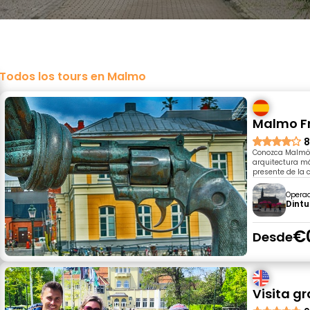
Todos los tours en Malmo
Malmo Fr
8
Conozca Malmö 
arquitectura m
presente de la 
Opera
Dintu
€
Desde
Visita g