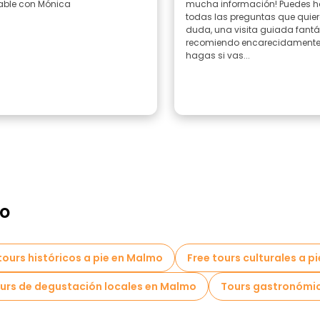
ble con Mónica
mucha información! Puedes h
todas las preguntas que quier
duda, una visita guiada fantás
recomiendo encarecidamente
hagas si vas...
mo
tours históricos a pie en Malmo
Free tours culturales a p
urs de degustación locales en Malmo
Tours gastronómi