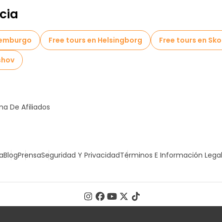
cia
temburgo
Free tours en Helsingborg
Free tours en Sko
shov
a De Afiliados
a
Blog
Prensa
Seguridad Y Privacidad
Términos E Información Lega