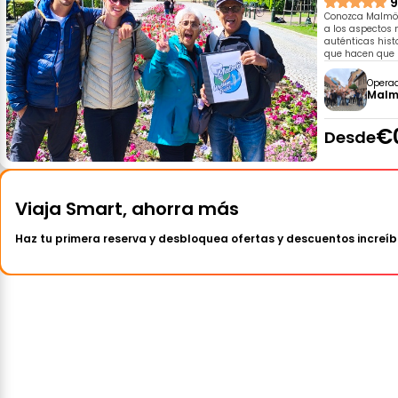
9
Conozca Malmö d
a los aspectos 
auténticas hist
que hacen que l
Opera
Malm
€
Desde
Viaja Smart, ahorra más
Haz tu primera reserva y desbloquea ofertas y descuentos increíb