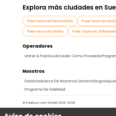
Explora más ciudades en Sue
Free tours en Estocolmo
Free tours en Go
Free tours en Solna
Free tours en Johanne
Operadores
Unirse A Freetour
Acceder Como Proveedor
Program
Nosotros
Destinos
Acerca De Nosotros
Contacto
Grupos
Ayud
Programa De Fidelidad
© Freetour.com GmbH 2014-2026