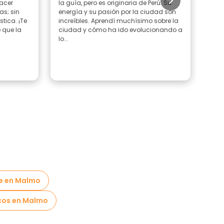
acer
la guía, pero es originaria de Perú. Su
info
as; sin
energía y su pasión por la ciudad son
ama
tica. ¡Te
increíbles. Aprendí muchísimo sobre la
¡Gra
 que la
ciudad y cómo ha ido evolucionando a
lo...
ie en Malmo
cos en Malmo