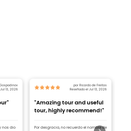
 Gospodinov
por Ricardo de Freitas
Jul 13, 2026
Reseñado el Jul 13, 2026
our"
"Amazing tour and useful
"G
tour, highly recommend!"
y nos dio
Por desgracia, no recuerdo el nombre de
La v