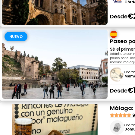
Córd
€
Desde
NUEVO
Paseo po
Sé el prime
Adéntrate con n
paseo por el ce
medina malague
Opera
Memo
€
Desde
Málaga: 
9
Opera
Domu