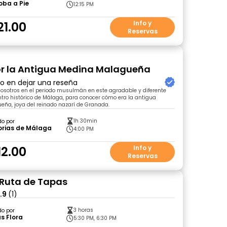
oba a Pie
12:15 PM
21.00
Info y
Reservas
r la Antigua Medina Malagueña
ro en dejar una reseña
osotros en el periodo musulmán en este agradable y diferente
ntro histórico de Málaga, para conocer cómo era la antigua
ña, joya del reinado nazarí de Granada.
1h 30min
do por
rias de Málaga
4:00 PM
12.00
Info y
Reservas
Ruta de Tapas
.9
(1)
3 horas
do por
s Flora
5:30 PM, 6:30 PM