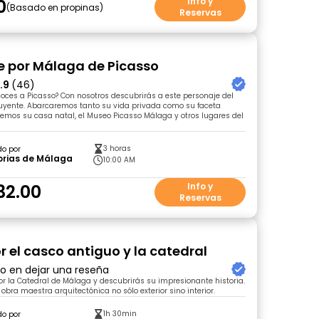
0
Info y
Basado en propinas
Reservas
ie por Málaga de Picasso
.9
(46)
ces a Picasso? Con nosotros descubrirás a este personaje del
fluyente. Abarcaremos tanto su vida privada como su faceta
taremos su casa natal, el Museo Picasso Málaga y otros lugares del
.
3 horas
do por
rias de Málaga
10:00 AM
32.00
Info y
Reservas
r el casco antiguo y la catedral
ro en dejar una reseña
r la Catedral de Málaga y descubrirás su impresionante historia.
 obra maestra arquitectónica no sólo exterior sino interior.
1h 30min
do por