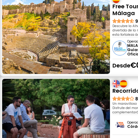
Free Tou
Málaga
9
Descubre la Al
divertida de la
esta fortaleza á
Opera
MALA
Guías
Ofici
€
Desde
Recorrid
8
Un maravilloso 
Disfrute del mo
complementará 
Opera
Córd