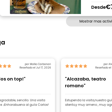
€
Desde
Mostrar mas activ
ga
por Malko Carbonari
por Al
Reseñado el Jul 17, 2026
Reseñado el 
los on top!"
"Alcazaba, teatro
romano"
agradable, sencillo. Una visita
Estupenda la visita,nuestro gu
le. ¡Enhorabuena al guía Carlos!
atento,y muy ameno , muy ag