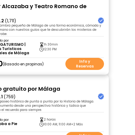
r Alcazaba y Teatro Romano de
.2
(1,711)
hambra pequeña de Málaga de una forma económica, cómoda y
 mano con nuestros guías que te descubrirán los misterios de
rabe.
do por
GATURISMO |
1h 30min
 Turísticos
12:30 PM
ales de Málaga
0
Info y
Basado en propinas
Reservas
o gratuito por Málaga
.1
(759)
paseo histórico de punta a punta por la Historia de Málaga.
numento desde una perspectiva histórica y lúdica que
el recuerdo para siempre.
2 horas
do por
oba a Pie
10:00 AM, 11:00 AM
+2 Más