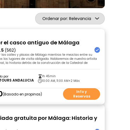
Ordenar por: Relevancia
r el casco antiguo de Málaga
.5
(562)
las calles y plazas de Málaga mientras te mezclas entre su
os los lugares de visita obligada. Hablaremos de nuestro artista
al, la historia detrás de la construcción de la Catedral de
1h 45min
do por
 TOURS ANDALUCIA
10:00 AM, 11:00 AM
+2 Más
0
Info y
Basado en propinas
Reservas
uiada gratuita por Málaga: Historia y