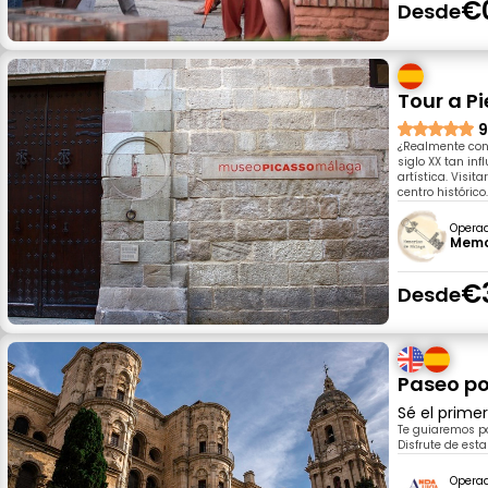
€
Desde
Tour a P
9
¿Realmente cono
siglo XX tan in
artística. Visi
centro histórico
Opera
Memo
€
Desde
Paseo po
Sé el prime
Te guiaremos po
Disfrute de esta
Opera