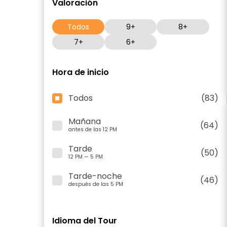
Valoración
Todos
9+
8+
7+
6+
Hora de inicio
Todos
(83)
Mañana
(64)
antes de las 12 PM
Tarde
(50)
12 PM — 5 PM
Tarde-noche
(46)
después de las 5 PM
Idioma del Tour