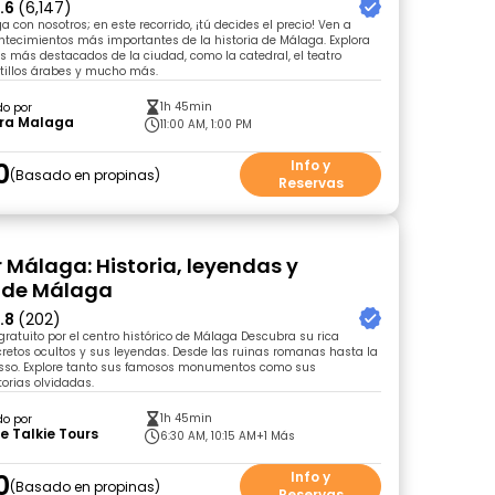
.6
(6,147)
 con nosotros; en este recorrido, ¡tú decides el precio! Ven a
ntecimientos más importantes de la historia de Málaga. Explora
más destacados de la ciudad, como la catedral, el teatro
tillos árabes y mucho más.
1h 45min
do por
ora Malaga
11:00 AM, 1:00 PM
0
Info y
Basado en propinas
Reservas
r Málaga: Historia, leyendas y
 de Málaga
.8
(202)
 gratuito por el centro histórico de Málaga Descubra su rica
ecretos ocultos y sus leyendas. Desde las ruinas romanas hasta la
sso. Explore tanto sus famosos monumentos como sus
torias olvidadas.
1h 45min
do por
e Talkie Tours
6:30 AM, 10:15 AM
+1 Más
0
Info y
Basado en propinas
Reservas