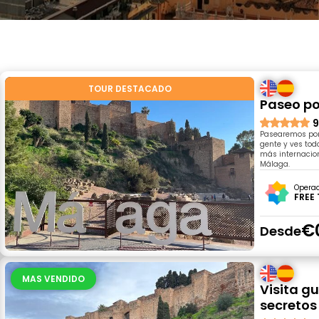
TOUR DESTACADO
Paseo po
9
Pasearemos por 
gente y ves tod
más internacion
Málaga.
Opera
FREE
€
Desde
MAS VENDIDO
Visita g
secretos