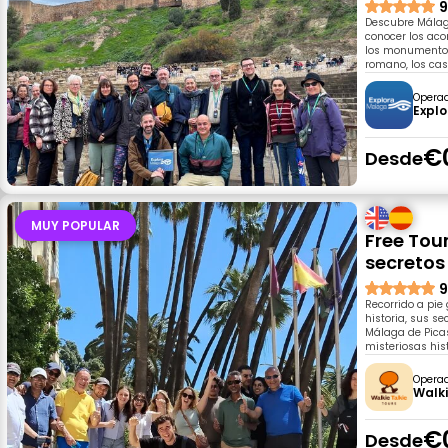
9
Descubre Málaga
conocer los aco
los monumentos 
romano, los cas
Opera
Expl
€
Desde
MUY POPULAR
Free Tou
secretos
9
Recorrido a pie
historia, sus s
Málaga de Pica
misteriosas his
Opera
Walki
€
Desde