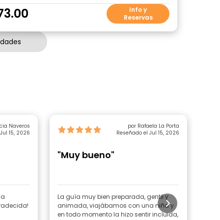
73.00
Info y
Reservas
idades
icia Naveros
por Rafaela La Porta
Jul 15, 2026
Reseñado el Jul 15, 2026
"Muy bueno"
"A
ía
La guía muy bien preparada, gentil y
Reco
radecida!
animada, viajábamos con una niña y
cual
en todo momento la hizo sentir incluida,
más