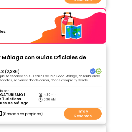
les.
r Málaga con Guías Oficiales de
.3
(2,386)
que se esconde en sus calles de la ciudad Málaga, descubriendo
anécdotas, sabiendo dónde comer, dónde comprar y dónde
do por
GATURISMO |
1h 30min
 Turísticos
10:30 AM
ales de Málaga
0
Info y
Basado en propinas
Reservas