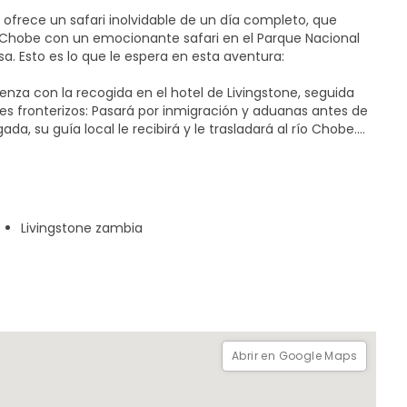
ofrece un safari inolvidable de un día completo, que
 Chobe con un emocionante safari en el Parque Nacional
a. Esto es lo que le espera en esta aventura:
omienza con la recogida en el hotel de Livingstone, seguida
a: A su llegada, su guía local le recibirá y le trasladará al río Chobe.
agua: Disfrute de un impresionante crucero en barco por el
de la vida salvaje. Encuentros con la fauna:
pecies de aves en su hábitat natural. Estaciones
ndes manadas de animales reunidas en las orillas del río.
Livingstone zambia
 un delicioso almuerzo bufé en un hotel junto al río,
hobe.
Abrir en Google Maps