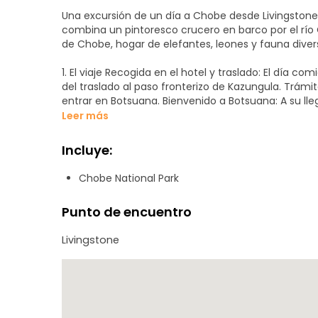
Una excursión de un día a Chobe desde Livingstone 
combina un pintoresco crucero en barco por el río
de Chobe, hogar de elefantes, leones y fauna divers
1. El viaje Recogida en el hotel y traslado: El día c
del traslado al paso fronterizo de Kazungula. Trámites fronterizos: Pasará por inmigración y aduanas antes de
entrar en Botsuana. Bienvenido a Botsuan
Leer más
2. Crucero por el río Chobe Safari matutino por el 
río Chobe, que ofrece un punto de vista único para la observación 
Incluye:
Observe elefantes, hipopótamos, cocodrilos y diversas es
destacadas: Durante la estación seca, podrá ver gra
Chobe National Park
3. Comida panorámica: Tras el crucero, relájese con
Punto de encuentro
rodeado de impresionantes vistas del paisaje del C
Livingstone