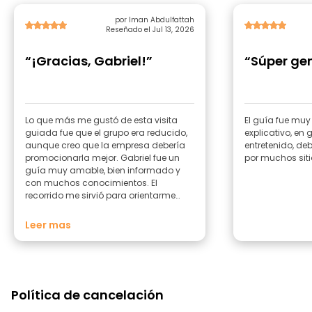
por Iman Abdulfattah
Reseñado el Jul 13, 2026
“¡Gracias, Gabriel!”
“Súper gen
Lo que más me gustó de esta visita
El guía fue muy
guiada fue que el grupo era reducido,
explicativo, en g
aunque creo que la empresa debería
entretenido, d
promocionarla mejor. Gabriel fue un
por muchos siti
guía muy amable, bien informado y
con muchos conocimientos. El
recorrido me sirvió para orientarme
bien y poder moverme por el barrio por
mi cuenta. Ese mismo día también
Leer mas
hice con él la visita guiada a Barranco.
Política de cancelación