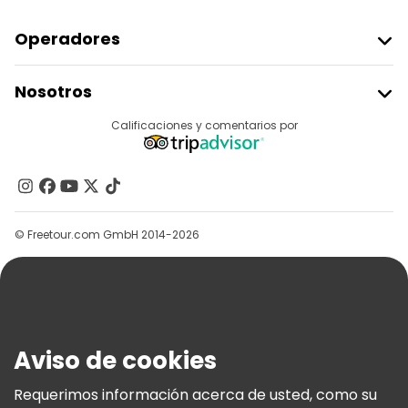
Operadores
Unirse A Freetour
Nosotros
Acceder Como Proveedor
Destinos
Calificaciones y comentarios por
Programa De Afiliados
Acerca De Nosotros
Contacto
Grupos
© Freetour.com GmbH 2014-2026
Ayuda
Blog
Prensa
Seguridad Y Privacidad
Aviso de cookies
Términos E Información Legal
Política De Cookies
Requerimos información acerca de usted, como su