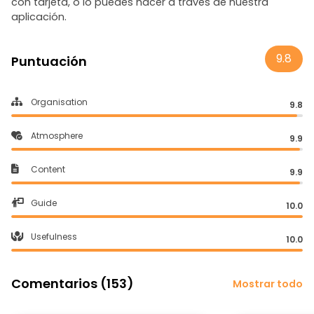
con tarjeta, o lo puedes hacer a través de nuestra
aplicación.
9.8
Puntuación
Organisation
9.8
Atmosphere
9.9
Content
9.9
Guide
10.0
Usefulness
10.0
Comentarios (153)
Mostrar todo