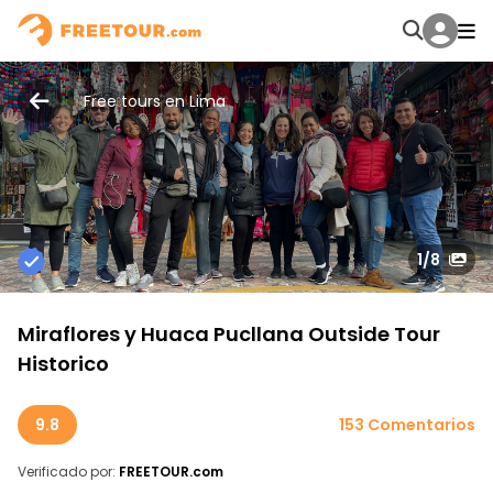
Free tours en Lima
1
/8
Miraflores y Huaca Pucllana Outside Tour
Historico
9.8
153 Comentarios
Verificado por:
FREETOUR.com