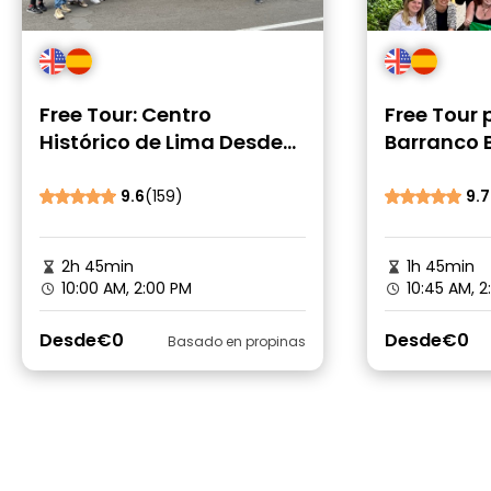
Free Tour: Centro
Free Tour 
Histórico de Lima Desde
Barranco 
Miraflores
Artístico
9.6
(159)
9.7
2h 45min
1h 45min
10:00 AM, 2:00 PM
10:45 AM, 
Desde
€0
Desde
€0
Basado en propinas