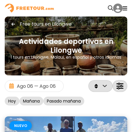
Free tours en Lilongwe
Actividades deportivas en
Lilongwe
1 tours en Lilongwe, Malaui, en español y otros idiomas
Hoy
Mañana
Pasado mañana
NUEVO