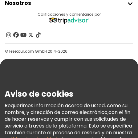
Nosotros
Acceder Como Proveedor
Destinos
Calificaciones y comentarios por
Programa De Afiliados
Acerca De Nosotros
Contacto
Grupos
© Freetour.com GmbH 2014-2026
Ayuda
Blog
Prensa
Seguridad Y Privacidad
Aviso de cookies
Términos E Información Legal
Política De Cookies
Requerimos información acerca de usted, como su
nombre, y dirección de correo electrónico,con el fin
Freetour Premios
de hacer reservas y cumplir con sus solicitudes de
Programa De Fidelidad
servicio a través de la plataforma. Esto se especifica
también durante el proceso de reserva y en nuestra