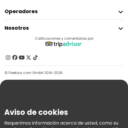
Operadores
Unirse A Freetour
Nosotros
Acceder Como Proveedor
Destinos
Calificaciones y comentarios por
Programa De Afiliados
Acerca De Nosotros
Contacto
Grupos
© Freetour.com GmbH 2014-2026
Ayuda
Blog
Prensa
Seguridad Y Privacidad
Aviso de cookies
Términos E Información Legal
Política De Cookies
Requerimos información acerca de usted, como su