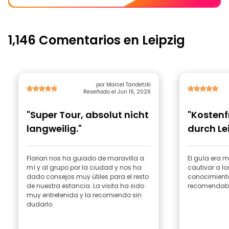
1,146 Comentarios en Leipzig
por Marcel Tandetzki
Reseñado el Jun 16, 2026
"Super Tour, absolut nicht
"Kostenf
langweilig."
durch Lei
Florian nos ha guiado de maravilla a
El guía era 
mí y al grupo por la ciudad y nos ha
cautivar a lo
dado consejos muy útiles para el resto
conocimiento
de nuestra estancia. La visita ha sido
recomendable
muy entretenida y la recomiendo sin
dudarlo.