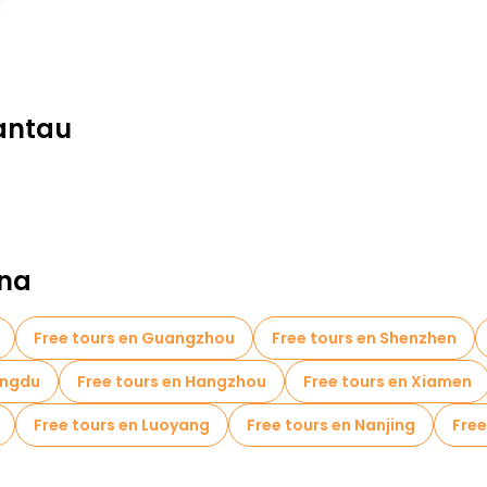
Lantau
ina
Free tours en Guangzhou
Free tours en Shenzhen
engdu
Free tours en Hangzhou
Free tours en Xiamen
Free tours en Luoyang
Free tours en Nanjing
Free