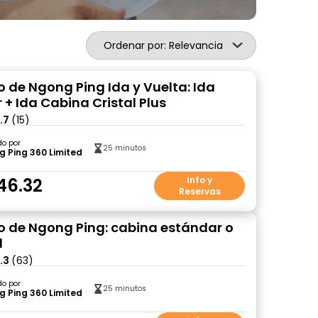
Ordenar por: Relevancia
o de Ngong Ping Ida y Vuelta: Ida
 + Ida Cabina Cristal Plus
.7
(15)
do por
25 minutos
 Ping 360 Limited
46.32
Info y
Reservas
co de Ngong Ping: cabina estándar o
l
.3
(63)
do por
25 minutos
 Ping 360 Limited