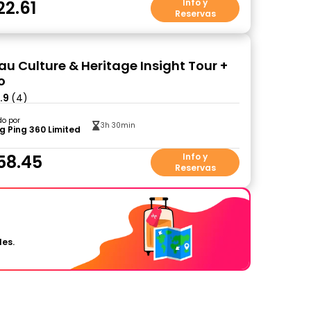
22.61
Info y
Reservas
au Culture & Heritage Insight Tour +
o
.9
(4)
do por
3h 30min
 Ping 360 Limited
58.45
Info y
Reservas
les.