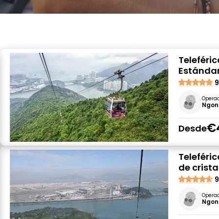
Teleféric
Estándar
9
Opera
Ngong
€
Desde
Teleféri
de crista
9
Opera
Ngong