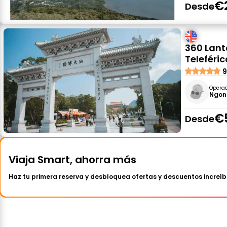
€
Desde
360 Lant
Teleféric
9
Opera
Ngong
€
Desde
Viaja Smart, ahorra más
Haz tu primera reserva y desbloquea ofertas y descuentos increíb