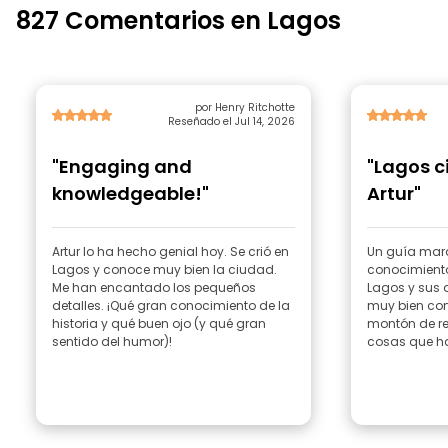
827 Comentarios en Lagos
por Henry Ritchotte
Reseñado el Jul 14, 2026
"Engaging and
"Lagos ci
knowledgeable!"
Artur"
Artur lo ha hecho genial hoy. Se crió en
Un guía mara
Lagos y conoce muy bien la ciudad.
conocimiento
Me han encantado los pequeños
Lagos y sus 
detalles. ¡Qué gran conocimiento de la
muy bien con
historia y qué buen ojo (y qué gran
montón de r
sentido del humor)!
cosas que hac