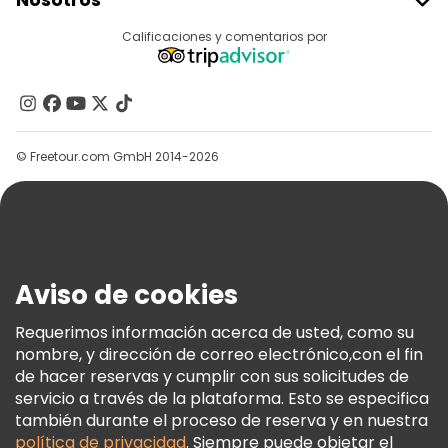
Acceder Como Proveedor
Destinos
Calificaciones y comentarios por
Programa De Afiliados
Acerca De Nosotros
Contacto
Grupos
© Freetour.com GmbH 2014-2026
Ayuda
Blog
Prensa
Seguridad Y Privacidad
Aviso de cookies
Términos E Información Legal
Política De Cookies
Requerimos información acerca de usted, como su
nombre, y dirección de correo electrónico,con el fin
Freetour Premios
de hacer reservas y cumplir con sus solicitudes de
Programa De Fidelidad
servicio a través de la plataforma. Esto se especifica
también durante el proceso de reserva y en nuestra
política de privacidad
. Siempre puede objetar el